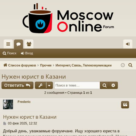
с
ор
ол
хо
Поиск
Вход
ы
ум
ьз
д
П
Список форумов
Прочее
Интернет, Связь, Телекомуникации
лк
ы
ов
о
Нужен юрист в Казани
и
и
ат
Поиск
Расшире
Ответить
с
ел
к
2 сообщения • Страница
1
из
1
и
Frederic
Нужен юрист в Казани
С
03 фев 2025, 12:32
о
Добрый день, уважаемые форумчане. Ищу хорошего юриста в
о