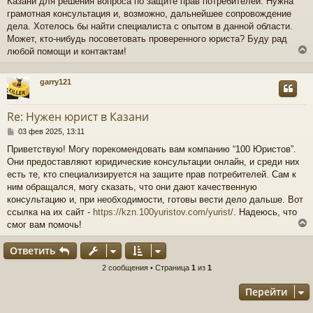
Казани для решения вопроса по защите прав потребителей. Нужна
б
щ
грамотная консультация и, возможно, дальнейшее сопровождение
е
дела. Хотелось бы найти специалиста с опытом в данной области.
н
Может, кто-нибудь посоветовать проверенного юриста? Буду рад
и
любой помощи и контактам!
е
garry121
у
т
Re: Нужен юрист в Казани
ь
с
С
03 фев 2025, 13:11
о
Приветствую! Могу порекомендовать вам компанию “100 Юристов”.
к
о
Они предоставляют юридические консультации онлайн, и среди них
б
щ
есть те, кто специализируется на защите прав потребителей. Сам к
ч
е
ним обращался, могу сказать, что они дают качественную
н
консультацию и, при необходимости, готовы вести дело дальше. Вот
и
ссылка на их сайт -
https://kzn.100yuristov.com/yurist/
. Надеюсь, что
е
у
смог вам помочь!
Ответить
у
2 сообщения • Страница
1
из
1
т
Перейти
ь
с