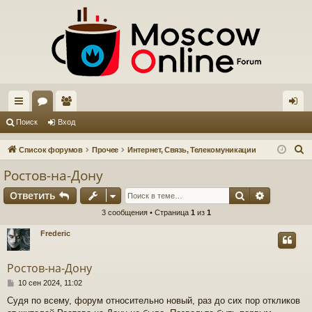
с
ор
ол
хо
Поиск
Вход
ы
ум
ьз
д
П
Список форумов
Прочее
Интернет, Связь, Телекомуникации
лк
ы
ов
о
Ростов-на-Дону
и
и
ат
Поиск
Расшире
Ответить
с
ел
к
3 сообщения • Страница
1
из
1
и
Frederic
Ростов-на-Дону
С
10 сен 2024, 11:02
о
Судя по всему, форум относительно новый, раз до сих пор откликов
о