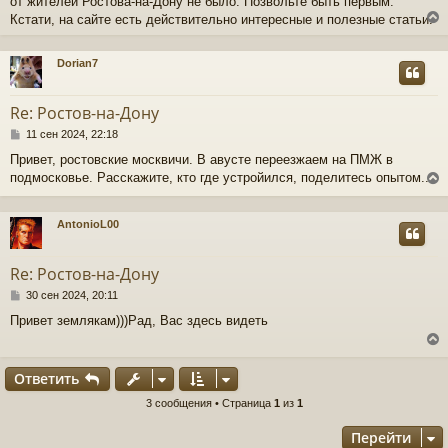
от жителей Ростова-на-Дону не было. Позвольте быть первым.
б
щ
Кстати, на сайте есть действительно интересные и полезные статьи.
е
н
и
Dorian7
е
у
т
Re: Ростов-на-Дону
ь
с
С
11 сен 2024, 22:18
о
Привет, ростовские москвичи. В авусте переезжаем на ПМЖ в
к
о
подмосковье. Расскажите, кто где устройился, поделитесь опытом....
б
щ
ч
е
н
AntonioL00
и
у
е
у
т
Re: Ростов-на-Дону
ь
с
С
30 сен 2024, 20:11
о
Привет землякам)))Рад, Вас здесь видеть
к
о
б
щ
ч
е
Ответить
н
и
у
3 сообщения • Страница
1
из
1
е
у
т
Перейти
ь