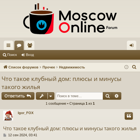
с
ор
ол
хо
Поиск
Вход
ы
ум
ьз
д
П
Список форумов
Прочее
Недвижимость
лк
ы
ов
о
Что такое клубный дом: плюсы и минусы
и
и
ат
такого жилья
с
ел
Поиск
Расшире
к
Ответить
и
1 сообщение • Страница
1
из
1
Igor_FOX
Что такое клубный дом: плюсы и минусы такого жилья
С
12 сен 2024, 03:41
о