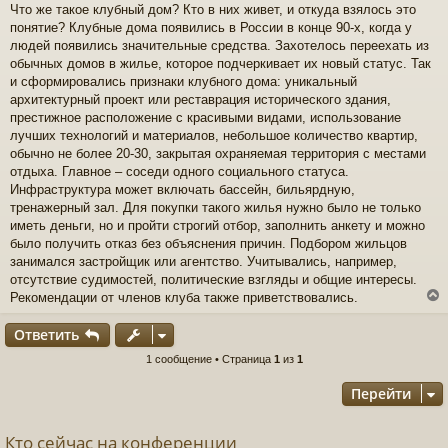
Что же такое клубный дом? Кто в них живет, и откуда взялось это
о
понятие? Клубные дома появились в России в конце 90-х, когда у
б
щ
людей появились значительные средства. Захотелось переехать из
е
обычных домов в жилье, которое подчеркивает их новый статус. Так
н
и сформировались признаки клубного дома: уникальный
и
архитектурный проект или реставрация исторического здания,
е
престижное расположение с красивыми видами, использование
лучших технологий и материалов, небольшое количество квартир,
обычно не более 20-30, закрытая охраняемая территория с местами
отдыха. Главное – соседи одного социального статуса.
Инфраструктура может включать бассейн, бильярдную,
тренажерный зал. Для покупки такого жилья нужно было не только
иметь деньги, но и пройти строгий отбор, заполнить анкету и можно
было получить отказ без объяснения причин. Подбором жильцов
занимался застройщик или агентство. Учитывались, например,
отсутствие судимостей, политические взгляды и общие интересы.
Рекомендации от членов клуба также приветствовались.
Ответить
у
1 сообщение • Страница
1
из
1
т
Перейти
ь
с
Кто сейчас на конференции
к