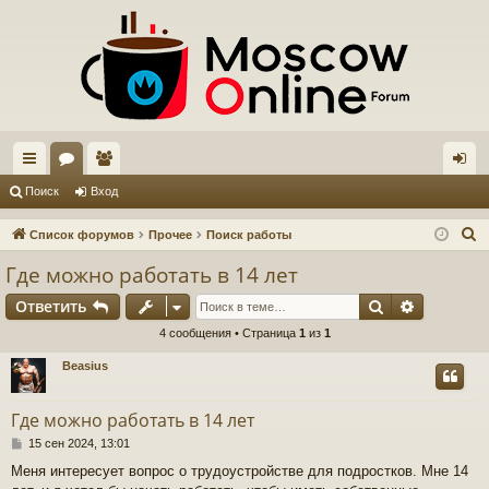
с
ор
ол
хо
Поиск
Вход
ы
ум
ьз
д
П
Список форумов
Прочее
Поиск работы
лк
ы
ов
о
Где можно работать в 14 лет
и
и
ат
Поиск
Расшире
Ответить
с
ел
к
4 сообщения • Страница
1
из
1
и
Beasius
Где можно работать в 14 лет
С
15 сен 2024, 13:01
о
Меня интересует вопрос о трудоустройстве для подростков. Мне 14
о