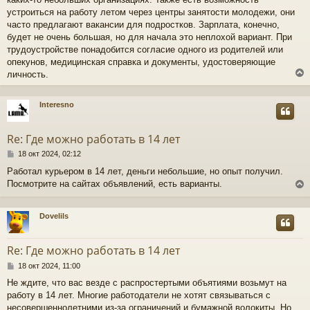
и
устроиться на работу летом через центры занятости молодежи, они
е
у
часто предлагают вакансии для подростков. Зарплата, конечно,
будет не очень большая, но для начала это неплохой вариант. При
трудоустройстве понадобится согласие одного из родителей или
опекунов, медицинская справка и документы, удостоверяющие
личность.
Interesno
у
т
Re: Где можно работать в 14 лет
ь
с
С
18 окт 2024, 02:12
о
Работал курьером в 14 лет, деньги небольшие, но опыт получил.
к
о
Посмотрите на сайтах объявлений, есть варианты.
б
щ
ч
е
н
Dovelils
и
у
е
у
т
Re: Где можно работать в 14 лет
ь
с
С
18 окт 2024, 11:00
о
Не ждите, что вас везде с распростертыми объятиями возьмут на
к
о
работу в 14 лет. Многие работодатели не хотят связываться с
б
щ
несовершеннолетними из-за ограничений и бумажной волокиты. Но