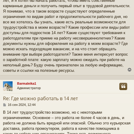
лет, и я хотел бы начать работать, чтобы иметь собственные
б
щ
карманные деньги и получить первый опыт в трудовой деятельности.
е
Я понимаю, что в таком возрасте существуют определенные
н
ограничения по видам работ и продолжительности рабочего дня, но
и
все же хотелось бы узнать, какие есть реальные возможности для
е
трудоустройства в моем возрасте? Какие профессии или виды работ
доступны для подростков 14 лет? Какие существуют требования к
работодателям при приеме на работу несовершеннолетних? Какие
документы нужны для оформления на работу в моем возрасте? Где
можно искать подходящие вакансии, и на что стоит обращать
внимание при выборе работодателя? Также меня интересует вопрос
о заработной плате: какую зарплату можно ожидать при работе на
неполный день? Буду очень признателен за любую информацию,
советы и ссылки на полезные ресурсы.
Barmaleika1
Администратор
у
т
Re: Где можно работать в 14 лет
ь
с
С
16 сен 2024, 12:44
о
В 14 лет трудоустройство возможно, но с некоторыми
к
о
ограничениями. Основное – это работа не более 4 часов в день, и
б
щ
работа не должна быть вредной или опасной. Обычно это курьерская
ч
е
доставка, работа промоутером, работа в качестве помощника в
н
каких-то небольших организациях. Также есть возможность