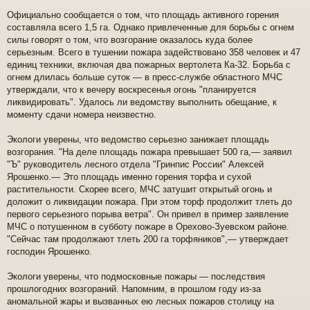
Официально сообщается о том, что площадь активного горения
составляла всего 1,5 га. Однако привлеченные для борьбы с огнем
силы говорят о том, что возгорание оказалось куда более
серьезным. Всего в тушении пожара задействовано 358 человек и 47
единиц техники, включая два пожарных вертолета Ка-32. Борьба с
огнем длилась больше суток — в пресс-службе областного МЧС
утверждали, что к вечеру воскресенья огонь "планируется
ликвидировать". Удалось ли ведомству выполнить обещание, к
моменту сдачи номера неизвестно.
Экологи уверены, что ведомство серьезно занижает площадь
возгорания. "На деле площадь пожара превышает 500 га,— заявил
"Ъ" руководитель лесного отдела "Гринпис России" Алексей
Ярошенко.— Это площадь именно горения торфа и сухой
растительности. Скорее всего, МЧС затушит открытый огонь и
доложит о ликвидации пожара. При этом торф продолжит тлеть до
первого серьезного порыва ветра". Он привел в пример заявление
МЧС о потушенном в субботу пожаре в Орехово-Зуевском районе.
"Сейчас там продолжают тлеть 200 га торфяников",— утверждает
господин Ярошенко.
Экологи уверены, что подмосковные пожары — последствия
прошлогодних возгораний. Напомним, в прошлом году из-за
аномальной жары и вызванных ею лесных пожаров столицу на