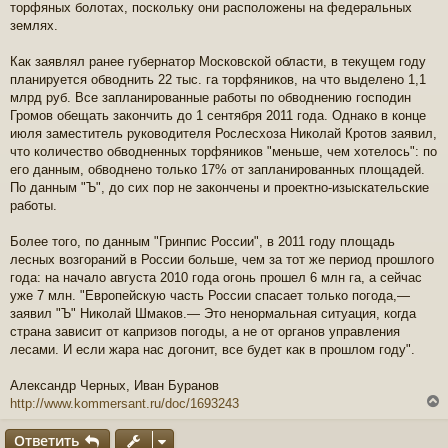
торфяных болотах, поскольку они расположены на федеральных
землях.
Как заявлял ранее губернатор Московской области, в текущем году
планируется обводнить 22 тыс. га торфяников, на что выделено 1,1
млрд руб. Все запланированные работы по обводнению господин
Громов обещать закончить до 1 сентября 2011 года. Однако в конце
июля заместитель руководителя Рослесхоза Николай Кротов заявил,
что количество обводненных торфяников "меньше, чем хотелось": по
его данным, обводнено только 17% от запланированных площадей.
По данным "Ъ", до сих пор не закончены и проектно-изыскательские
работы.
Более того, по данным "Гринпис России", в 2011 году площадь
лесных возгораний в России больше, чем за тот же период прошлого
года: на начало августа 2010 года огонь прошел 6 млн га, а сейчас
уже 7 млн. "Европейскую часть России спасает только погода,—
заявил "Ъ" Николай Шмаков.— Это ненормальная ситуация, когда
страна зависит от капризов погоды, а не от органов управления
лесами. И если жара нас догонит, все будет как в прошлом году".
Александр Черных, Иван Буранов
http://www.kommersant.ru/doc/1693243
Ответить