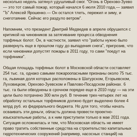
несколько недель затянул удушливый смог. "Огонь в Орехово-Зуево
— это тот самый пожар, который начался 6 июля 2010 года,— заявил
"Ъ" Алексей Ярошенко.— Он остался тлеть, пережил и зиму, и
снеготаяние. Сейчас его раздуло ветром".
Напомним, что президент Дмитрий Медведев в апреле обрушился с
критикой на чиновников за затягивание процесса обводнения
торфяных болот. Он, в частности, заявил что "работы нужно было
развернуть еще в прошлом году до выпадения снега", пригрозив, что
если чиновники допустят пожары в 2011 году, то сами "поедут на
торфяники".
Общая площадь торфяных болот в Московской области составляет
254 тыс. га, однако самыми пожароопасными признаны около 75 тыс.
га, львиная доля которых расположены в Шатурском, Егорьевском,
Луховицком, Орехово-Зуевском и Павлово-Посадском районах. 6
тыс. га были обводнены в срочном порядке еще в 2010 году — на эти
цели было потрачено 300 млн руб. В течение трех-четырех лет на
обработку остальных торфяников должно будет выделено более 4
млрд руб. из федерального бюджета. Но для того, чтобы начать
осваивать эти деньги, область должна провести проектно-
изыскательные работы, а к ним приступили только в мае 2011 года.
Ситуация осложнилась и тем, что Московская область не имеет
право тратить собственные средства на строительство капитальных
гидротехнических сооружений (например, насосных станций) на