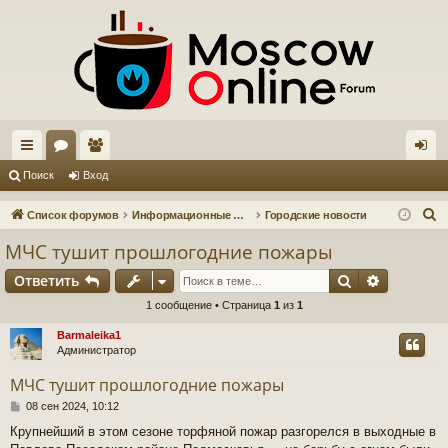
с
ор
ол
хо
Поиск
Вход
ы
ум
ьз
д
П
Список форумов
Информационные форумы
Городские новости
лк
ы
ов
о
МЧС тушит прошлогодние пожары
и
и
ат
Поиск
Расшире
Ответить
с
ел
к
1 сообщение • Страница
1
из
1
и
Barmaleika1
Администратор
МЧС тушит прошлогодние пожары
С
08 сен 2024, 10:12
о
Крупнейший в этом сезоне торфяной пожар разгорелся в выходные в
о