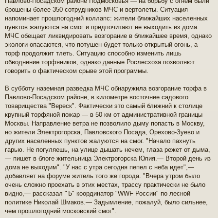
Павлово-Посадском районе Подмосковья — на борьбу с огнем были
б
щ
брошены более 350 сотрудников МЧС и вертолеты. Ситуация
е
напоминает прошлогодний коллапс: жители ближайших населенных
н
пунктов жалуются на смог и предпочитают не выходить из дома.
и
МЧС обещает ликвидировать возгорание в ближайшее время, однако
е
экологи опасаются, что потушен будет только открытый огонь, а
торф продолжит тлеть. Ситуацию способно изменить лишь
обводнение торфяников, однако данные Рослесхоза позволяют
говорить о фактическом срыве этой программы.
В субботу наземная разведка МЧС обнаружила возгорание торфа в
Павлово-Посадском районе, в километре восточнее садового
товарищества "Вереск". Фактически это самый ближний к столице
крупный торфяной пожар — в 50 км от административной границы
Москвы. Направление ветра не позволило дыму попасть в Москву,
но жители Электрогорска, Павловского Посада, Орехово-Зуево и
других населенных пунктов жалуются на смог. "Начало пахнуть
гарью. Не погуляешь, на улице дышать нечем, глаза режет от дыма,
— пишет в блоге жительница Электрогорска Юлия.— Второй день из
дома не выходим". "У нас с утра сегодня пепел с неба идет",—
добавляет на форуме житель того же города. "Вчера утром было
очень сложно проехать в этих местах, трассу практически не было
видно,— рассказал "Ъ" координатор "WWF России" по лесной
политике Николай Шмаков.— Задымление, пожалуй, было сильнее,
чем прошлогодний московский смог".