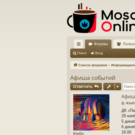
Форумы
Польз
с
Поиск
Вход
ы
Список форумов
Информацио
лк
Афиша событий
и
Ответить
Афиш
С
KtoO
о
ДК «Па
о
29 ноя
б
щ
5 дека
е
6 дека
н
18.00.
KtoOn
и