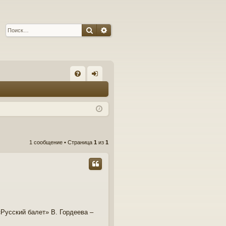
Поиск
Расширенный поиск
С
FA
хо
Q
д
1 сообщение • Страница
1
из
1
Русский балет» В. Гордеева –