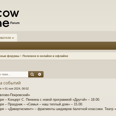
ователи
нные форумы
Полезное в онлайне и офлайне
Поиск
Расширенный поиск
а событий
n
»
01 ноя 2024, 08:02
влово-Покровский»
бря – Концерт С. Пенкина с новой программой «Другой» – 18.00.
бря – Праздник – «Семья – наш теплый дом» – 15.00.
бря – «Дивертисмент» – фрагменты шедевров балетной классики. Театр «