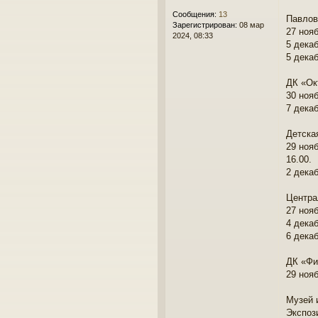
е
Сообщения:
13
Павлов
Зарегистрирован:
08 мар
27 ноя
2024, 08:33
5 дека
5 дека
ДК «Ок
30 ноя
7 дека
Детска
29 ноя
16.00.
2 дека
Центра
27 ноя
4 декаб
6 дека
ДК «Фи
29 нояб
Музей 
Экспоз