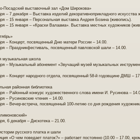
о-Посадский выставочный зал «Дом Широкова»
бря – 7 декабря – Выставка изделий декоративноприкладного искусства 
бря – 15 января – Персональная выставка Андрея Бозина (живопись).
бря – 15 января – «Краски Валаама». Выставка местных художников (жив
тябрь»
бря – Концерт, посвященный Дню матери России – 14.00.
бря – Праздникфестиваль, посвященный павловской шали – 14.00.
я музыкальная школа
бря – Музыкальный абонемент «Звучащий музей музыкальных инструмен
бря – Концерт народного отдела, посвященный 58-й годовщине ДМШ – 17
льная районная библиотека
бря – Районный конкурс художественного слова имени И. Русинова – 14.0
ря – Русиновские чтения – 14.00.
бря – Вечер-встреча, посвященный 100-летию со дня рождения художника
лимоновский»
ря, 6 декабря – Дискотека – 21.00.
истории русского платка и шали
иция «О чем поведает платок?» – работает постоянно (10.00 – 17.00, кр