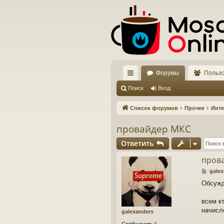
Форумы
Польз
с
Поиск
Вход
ы
Список форумов
Прочее
Инте
лк
провайдер МКС
и
Ответить
пров
С
galex
о
Обсужд
о
б
щ
всем к
е
начисле
galexanders
н
и