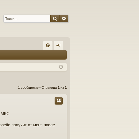
Поиск
Расширенный поиск
С
FA
хо
Q
д
1 сообщение • Страница
1
из
1
й МКС
onetic получит от меня после