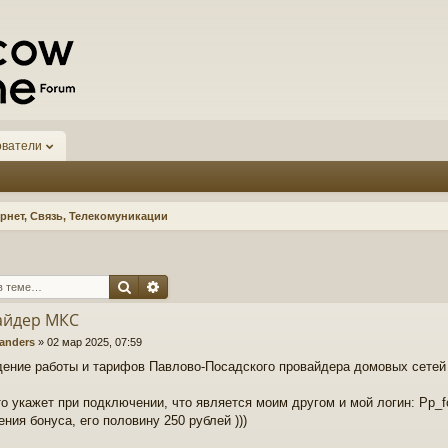
ователи
рнет, Связь, Телекомуникации
Поиск
Расширенный поиск
айдер МКС
anders
»
02 мар 2025, 07:59
ение работы и тарифов Павлово-Посадского провайдера домовых сете
то укажет при подключении, что является моим другом и мой логин: Pp_f
ния бонуса, его половину 250 рублей )))