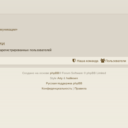
омуникации»
ии
зарегистрированных пользователей
Наша команда
Пользователи
Создано на основе
phpBB
® Forum Software © phpBB Limited
Style
Arty
&
halilesen
Русская поддержка phpBB
Конфиденциальность
|
Правила