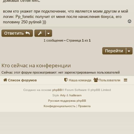
домовых сетей МКС
б
щ
е
всем кто укажет при подключении, что является моим другом и мой
н
логин: Pp_fonetic получит от меня после начисления бонуса, его
и
половину 250 рублей )))
е
Ответить
у
1 сообщение • Страница
1
из
1
т
Перейти
ь
с
Кто сейчас на конференции
к
Сейчас этот форум просматривают: нет зарегистрированных пользователей
ч
Список форумов
Наша команда
Пользователи
Создано на основе
phpBB
® Forum Software © phpBB Limited
у
Style
Arty
&
halilesen
Русская поддержка phpBB
Конфиденциальность
|
Правила