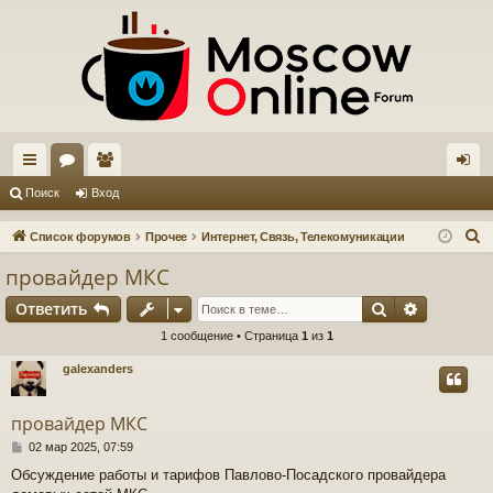
с
ор
ол
хо
Поиск
Вход
ы
ум
ьз
д
П
Список форумов
Прочее
Интернет, Связь, Телекомуникации
лк
ы
ов
о
провайдер МКС
и
и
ат
Поиск
Расшире
Ответить
с
ел
к
1 сообщение • Страница
1
из
1
и
galexanders
провайдер МКС
С
02 мар 2025, 07:59
о
Обсуждение работы и тарифов Павлово-Посадского провайдера
о