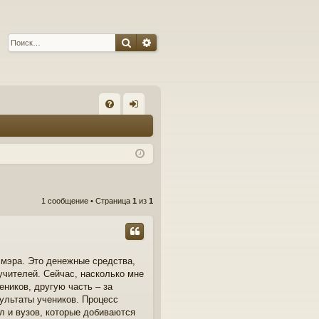
Поиск
Расширенный поиск
С
FA
хо
Q
д
1 сообщение • Страница
1
из
1
 мэра. Это денежные средства,
учителей. Сейчас, насколько мне
еников, другую часть – за
ультаты учеников. Процесс
л и вузов, которые добиваются