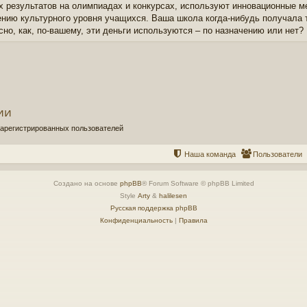
х результатов на олимпиадах и конкурсах, используют инновационные м
нию культурного уровня учащихся. Ваша школа когда-нибудь получала т
сно, как, по-вашему, эти деньги используются – по назначению или нет?
ии
зарегистрированных пользователей
Наша команда
Пользователи
Создано на основе
phpBB
® Forum Software © phpBB Limited
Style
Arty
&
halilesen
Русская поддержка phpBB
Конфиденциальность
|
Правила