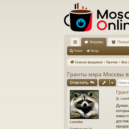
Форумы
Польз
с
Поиск
Вход
ы
Список форумов
Прочее
Все 
лк
Гранты мэра Москвы в
и
Ответить
Грант
С
Lavo
о
Думаю,
о
которы
б
щ
известн
е
достиж
Lavokka
н
прозра
и