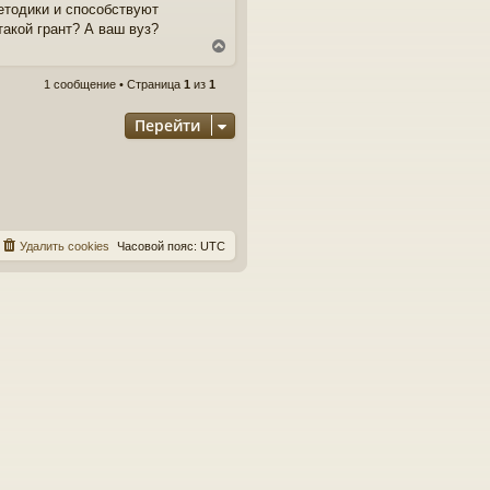
етодики и способствуют
акой грант? А ваш вуз?
В
е
р
1 сообщение • Страница
1
из
1
н
у
Перейти
т
ь
с
я
к
н
а
Удалить cookies
Часовой пояс:
UTC
ч
а
л
у