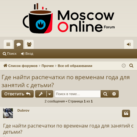
с
ор
ол
хо
Поиск
Вход
ы
ум
ьз
д
П
Список форумов
Прочее
Все об образовании
лк
ы
ов
о
Где найти распечатки по временам года для
и
и
ат
занятий с детьми?
с
ел
Поиск
Расшире
к
Ответить
и
2 сообщения • Страница
1
из
1
Dubrov
Где найти распечатки по временам года для занятий с
детьми?