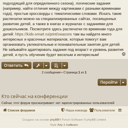
подходящей для определенного сезона), логические задания
(например, найти отличия между картинками с разными временами
года), простые кроссворды с тематическими словами. Искать такие
распечатки можно на специализированных сайтах, посвященных
развитию детей, а также в книгах и журналах с заданиями для
дошкольников. Посмотрите здесь распечатки по временам года для
детей:
https://kids-smart.ru/print/seasons
там вы найдете много
интересных и красочных материалов, которые помогут вам
организовать увлекательные и познавательные занятия для детей.
Не забывайте адаптировать задания под возраст и уровень развития
детей, и пусть обучение будет веселым и интересным!
Ответить
у
2 сообщения • Страница
1
из
1
т
Перейти
ь
с
Кто сейчас на конференции
к
Сейчас этот форум просматривают: нет зарегистрированных пользователей
ч
Список форумов
Наша команда
Пользователи
Создано на основе
phpBB
® Forum Software © phpBB Limited
у
Style
Arty
&
halilesen