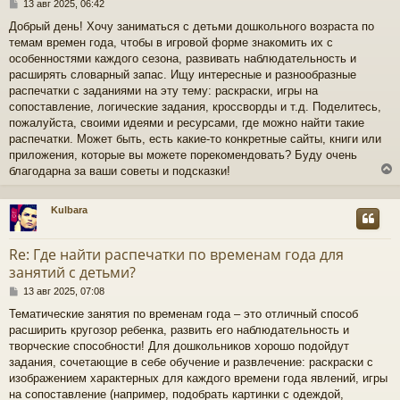
С
13 авг 2025, 06:42
о
Добрый день! Хочу заниматься с детьми дошкольного возраста по
о
темам времен года, чтобы в игровой форме знакомить их с
б
щ
особенностями каждого сезона, развивать наблюдательность и
е
расширять словарный запас. Ищу интересные и разнообразные
н
распечатки с заданиями на эту тему: раскраски, игры на
и
сопоставление, логические задания, кроссворды и т.д. Поделитесь,
е
пожалуйста, своими идеями и ресурсами, где можно найти такие
распечатки. Может быть, есть какие-то конкретные сайты, книги или
приложения, которые вы можете порекомендовать? Буду очень
благодарна за ваши советы и подсказки!
Kulbara
у
т
Re: Где найти распечатки по временам года для
ь
занятий с детьми?
с
С
13 авг 2025, 07:08
к
о
Тематические занятия по временам года – это отличный способ
о
расширить кругозор ребенка, развить его наблюдательность и
б
ч
щ
творческие способности! Для дошкольников хорошо подойдут
е
задания, сочетающие в себе обучение и развлечение: раскраски с
н
изображением характерных для каждого времени года явлений, игры
у
и
на сопоставление (например, подобрать картинки с одеждой,
е