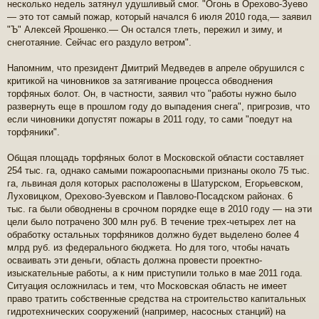
несколько недель затянул удушливый смог. "Огонь в Орехово-Зуево
— это тот самый пожар, который начался 6 июля 2010 года,— заявил
"Ъ" Алексей Ярошенко.— Он остался тлеть, пережил и зиму, и
снеготаяние. Сейчас его раздуло ветром".
Напомним, что президент Дмитрий Медведев в апреле обрушился с
критикой на чиновников за затягивание процесса обводнения
торфяных болот. Он, в частности, заявил что "работы нужно было
развернуть еще в прошлом году до выпадения снега", пригрозив, что
если чиновники допустят пожары в 2011 году, то сами "поедут на
торфяники".
Общая площадь торфяных болот в Московской области составляет
254 тыс. га, однако самыми пожароопасными признаны около 75 тыс.
га, львиная доля которых расположены в Шатурском, Егорьевском,
Луховицком, Орехово-Зуевском и Павлово-Посадском районах. 6
тыс. га были обводнены в срочном порядке еще в 2010 году — на эти
цели было потрачено 300 млн руб. В течение трех-четырех лет на
обработку остальных торфяников должно будет выделено более 4
млрд руб. из федерального бюджета. Но для того, чтобы начать
осваивать эти деньги, область должна провести проектно-
изыскательные работы, а к ним приступили только в мае 2011 года.
Ситуация осложнилась и тем, что Московская область не имеет
право тратить собственные средства на строительство капитальных
гидротехнических сооружений (например, насосных станций) на