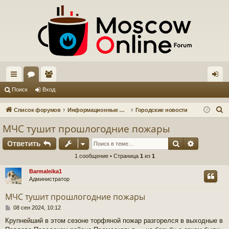
с
ор
ол
хо
Поиск
Вход
ы
ум
ьз
д
П
Список форумов
Информационные форумы
Городские новости
лк
ы
ов
о
МЧС тушит прошлогодние пожары
и
и
ат
Поиск
Расшире
Ответить
с
ел
к
1 сообщение • Страница
1
из
1
и
Barmaleika1
Администратор
МЧС тушит прошлогодние пожары
С
08 сен 2024, 10:12
о
Крупнейший в этом сезоне торфяной пожар разгорелся в выходные в
о