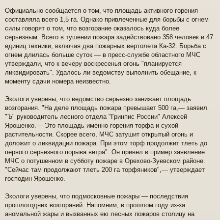
Официально сообщается о том, что площадь активного горения
составляла всего 1,5 га. Однако привлеченные для борьбы с огнем
силы говорят о том, что возгорание оказалось куда более
серьезным. Всего в тушении пожара задействовано 358 человек и 47
единиц техники, включая два пожарных вертолета Ка-32. Борьба с
огнем длилась больше суток — в пресс-службе областного МЧС
утверждали, что к вечеру воскресенья огонь "планируется
ликвидировать". Удалось ли ведомству выполнить обещание, к
моменту сдачи номера неизвестно.
Экологи уверены, что ведомство серьезно занижает площадь
возгорания. "На деле площадь пожара превышает 500 га,— заявил
"Ъ" руководитель лесного отдела "Гринпис России" Алексей
Ярошенко.— Это площадь именно горения торфа и сухой
растительности. Скорее всего, МЧС затушит открытый огонь и
доложит о ликвидации пожара. При этом торф продолжит тлеть до
первого серьезного порыва ветра". Он привел в пример заявление
МЧС о потушенном в субботу пожаре в Орехово-Зуевском районе.
"Сейчас там продолжают тлеть 200 га торфяников",— утверждает
господин Ярошенко.
Экологи уверены, что подмосковные пожары — последствия
прошлогодних возгораний. Напомним, в прошлом году из-за
аномальной жары и вызванных ею лесных пожаров столицу на