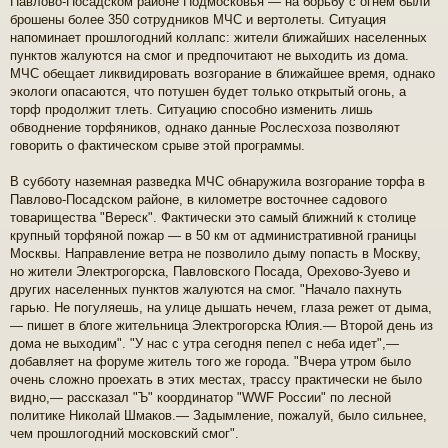
Павлово-Посадском районе Подмосковья — на борьбу с огнем были
б
щ
брошены более 350 сотрудников МЧС и вертолеты. Ситуация
е
напоминает прошлогодний коллапс: жители ближайших населенных
н
пунктов жалуются на смог и предпочитают не выходить из дома.
и
МЧС обещает ликвидировать возгорание в ближайшее время, однако
е
экологи опасаются, что потушен будет только открытый огонь, а
торф продолжит тлеть. Ситуацию способно изменить лишь
обводнение торфяников, однако данные Рослесхоза позволяют
говорить о фактическом срыве этой программы.
В субботу наземная разведка МЧС обнаружила возгорание торфа в
Павлово-Посадском районе, в километре восточнее садового
товарищества "Вереск". Фактически это самый ближний к столице
крупный торфяной пожар — в 50 км от административной границы
Москвы. Направление ветра не позволило дыму попасть в Москву,
но жители Электрогорска, Павловского Посада, Орехово-Зуево и
других населенных пунктов жалуются на смог. "Начало пахнуть
гарью. Не погуляешь, на улице дышать нечем, глаза режет от дыма,
— пишет в блоге жительница Электрогорска Юлия.— Второй день из
дома не выходим". "У нас с утра сегодня пепел с неба идет",—
добавляет на форуме житель того же города. "Вчера утром было
очень сложно проехать в этих местах, трассу практически не было
видно,— рассказал "Ъ" координатор "WWF России" по лесной
политике Николай Шмаков.— Задымление, пожалуй, было сильнее,
чем прошлогодний московский смог".