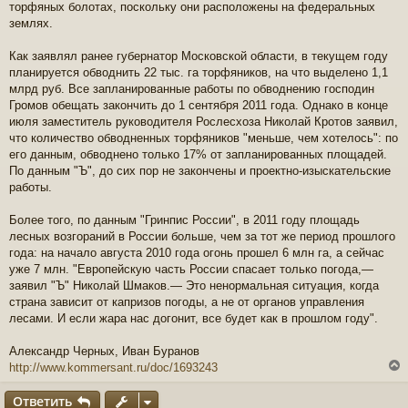
торфяных болотах, поскольку они расположены на федеральных
землях.
Как заявлял ранее губернатор Московской области, в текущем году
планируется обводнить 22 тыс. га торфяников, на что выделено 1,1
млрд руб. Все запланированные работы по обводнению господин
Громов обещать закончить до 1 сентября 2011 года. Однако в конце
июля заместитель руководителя Рослесхоза Николай Кротов заявил,
что количество обводненных торфяников "меньше, чем хотелось": по
его данным, обводнено только 17% от запланированных площадей.
По данным "Ъ", до сих пор не закончены и проектно-изыскательские
работы.
Более того, по данным "Гринпис России", в 2011 году площадь
лесных возгораний в России больше, чем за тот же период прошлого
года: на начало августа 2010 года огонь прошел 6 млн га, а сейчас
уже 7 млн. "Европейскую часть России спасает только погода,—
заявил "Ъ" Николай Шмаков.— Это ненормальная ситуация, когда
страна зависит от капризов погоды, а не от органов управления
лесами. И если жара нас догонит, все будет как в прошлом году".
Александр Черных, Иван Буранов
http://www.kommersant.ru/doc/1693243
Ответить