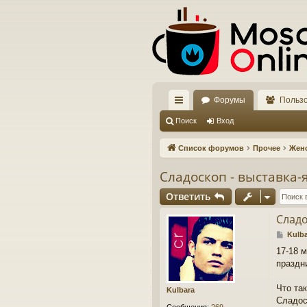
Форумы
Польз
с
Поиск
Вход
ы
Список форумов
Прочее
Жен
лк
Сладоскоп - выставка-
и
Ответить
Сладо
С
Kulb
о
17-18 
о
праздн
б
щ
е
Что та
Kulbara
н
Сладос
и