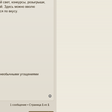
 свет, конкурсы, розыгрыши,
ний. Здесь можно вволю
ся по вкусу.
и необычными угощениями
В
е
р
1 сообщение • Страница
1
из
1
н