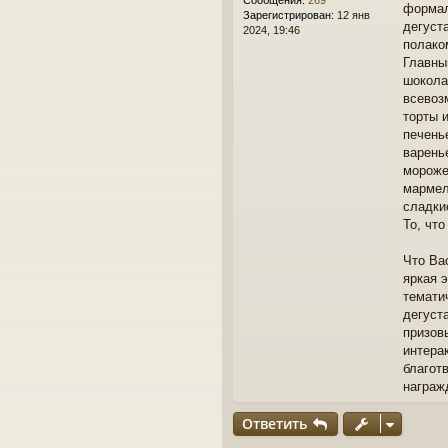
Сообщения:
269
формал
е
Зарегистрирован:
12 янв
дегуст
2024, 19:46
полако
Главны
шокол
всевоз
торты 
печень
варень
мороже
мармел
сладки
То, чт
Что Ва
яркая 
темати
дегуст
призов
интера
благот
награж
Ответить