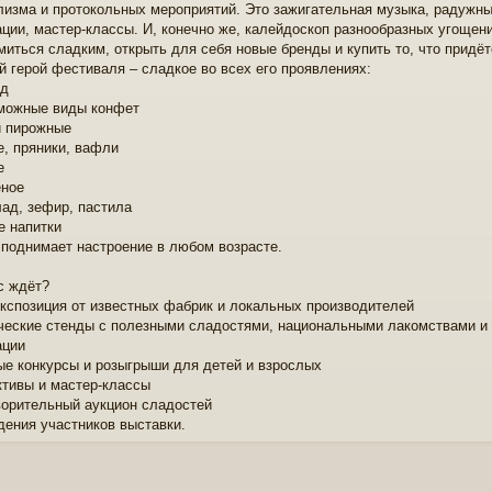
изма и протокольных мероприятий. Это зажигательная музыка, радужный
ации, мастер-классы. И, конечно же, калейдоскоп разнообразных угоще
миться сладким, открыть для себя новые бренды и купить то, что придёт
й герой фестиваля – сладкое во всех его проявлениях:
ад
можные виды конфет
и пирожные
е, пряники, вафли
е
ное
ад, зефир, пастила
е напитки
о поднимает настроение в любом возрасте.
с ждёт?
экспозиция от известных фабрик и локальных производителей
ческие стенды с полезными сладостями, национальными лакомствами 
ации
ые конкурсы и розыгрыши для детей и взрослых
ктивы и мастер-классы
ворительный аукцион сладостей
дения участников выставки.