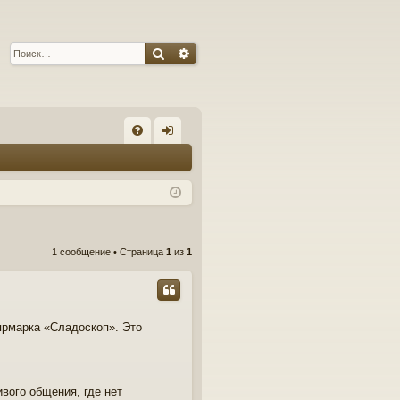
Поиск
Расширенный поиск
С
FA
хо
Q
д
1 сообщение • Страница
1
из
1
ярмарка «Сладоскоп». Это
вого общения, где нет