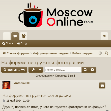
с
ор
ол
хо
Поиск
Вход
ы
ум
ьз
д
П
Список форумов
Информационные форумы
Работа форума
лк
ы
ов
о
На форуме не грузятся фотографии
и
и
ат
Поиск
Расшире
Ответить
с
ел
к
2 сообщения • Страница
1
из
1
и
AntonioL00
На форуме не грузятся фотографии
С
11 май 2024, 11:09
о
Друзья, проверьте плиз, у кого не грузятся фотографии на форуме?
о