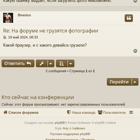
Какую ошибку выдаёт, если загрузить фото невозможно.
б
щ
е
н
Beasius
и
у
е
т
Re: На форуме не грузятся фотографии
ь
с
С
19 май 2024, 08:33
о
Какой браузер, и с какого девайса грузили?
к
о
б
щ
ч
е
Ответить
н
и
у
2 сообщения • Страница
1
из
1
е
у
т
Перейти
ь
с
Кто сейчас на конференции
к
Сейчас этот форум просматривают: нет зарегистрированных пользователей
ч
Список форумов
Наша команда
Пользователи
Создано на основе
phpBB
® Forum Software © phpBB Limited
у
Style
Arty
&
halilesen
Русская поддержка phpBB
Конфиденциальность
|
Правила