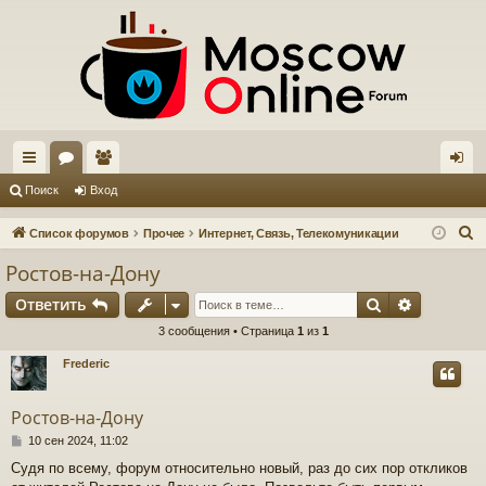
с
ор
ол
хо
Поиск
Вход
ы
ум
ьз
д
П
Список форумов
Прочее
Интернет, Связь, Телекомуникации
лк
ы
ов
о
Ростов-на-Дону
и
и
ат
Поиск
Расшире
Ответить
с
ел
к
3 сообщения • Страница
1
из
1
и
Frederic
Ростов-на-Дону
С
10 сен 2024, 11:02
о
Судя по всему, форум относительно новый, раз до сих пор откликов
о