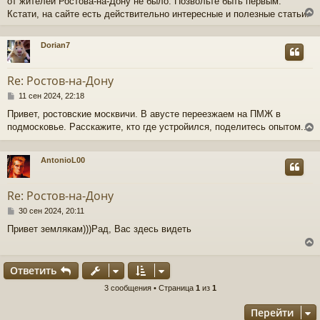
от жителей Ростова-на-Дону не было. Позвольте быть первым.
б
щ
Кстати, на сайте есть действительно интересные и полезные статьи.
е
н
и
Dorian7
е
у
т
Re: Ростов-на-Дону
ь
с
С
11 сен 2024, 22:18
о
Привет, ростовские москвичи. В авусте переезжаем на ПМЖ в
к
о
подмосковье. Расскажите, кто где устройился, поделитесь опытом....
б
щ
ч
е
н
AntonioL00
и
у
е
у
т
Re: Ростов-на-Дону
ь
с
С
30 сен 2024, 20:11
о
Привет землякам)))Рад, Вас здесь видеть
к
о
б
щ
ч
е
Ответить
н
и
у
3 сообщения • Страница
1
из
1
е
у
т
Перейти
ь