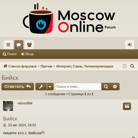
с
ор
ол
хо
Поиск
Вход
ы
ум
ьз
д
П
Список форумов
Прочее
Интернет, Связь, Телекомуникации
лк
ы
ов
о
Бийск
и
и
ат
Поиск
Расшире
Ответить
с
ел
к
1 сообщение • Страница
1
из
1
и
viktor964
Бийск
С
23 авг 2024, 16:52
о
пишите кто с бийска!!!
о