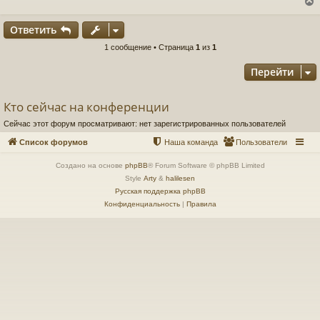
б
щ
е
Ответить
н
и
у
1 сообщение • Страница
1
из
1
е
т
Перейти
ь
с
Кто сейчас на конференции
к
Сейчас этот форум просматривают: нет зарегистрированных пользователей
ч
Список форумов
Наша команда
Пользователи
Создано на основе
phpBB
® Forum Software © phpBB Limited
у
Style
Arty
&
halilesen
Русская поддержка phpBB
Конфиденциальность
|
Правила