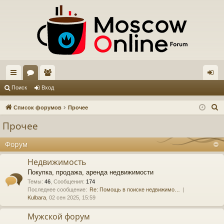
с
ор
ол
хо
Поиск
Вход
ы
ум
ьз
д
П
Список форумов
Прочее
лк
ы
ов
о
Прочее
и
и
ат
с
Форум
ел
к
Недвижимость
и
Покупка, продажа, аренда недвижимости
Темы
:
46
,
Сообщения
:
174
Последнее сообщение:
Re: Помощь в поиске недвижимо…
Kulbara
, 02 сен 2025, 15:59
Мужской форум