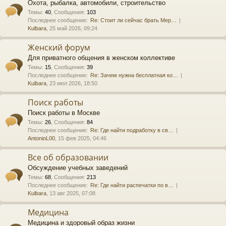
Охота, рыбалка, автомобили, строительство
Темы
:
40
,
Сообщения
:
103
Последнее сообщение:
Re: Стоит ли сейчас брать Мер…
Kulbara
, 25 май 2026, 09:24
Женский форум
Для приватного общения в женском коллективе
Темы
:
15
,
Сообщения
:
39
Последнее сообщение:
Re: Зачем нужна бесплатная ко…
Kulbara
, 23 июл 2026, 18:50
Поиск работы
Поиск работы в Москве
Темы
:
26
,
Сообщения
:
84
Последнее сообщение:
Re: Где найти подработку в св…
AntonioL00
, 15 фев 2025, 04:46
Все об образовании
Обсуждение учебных заведений
Темы
:
68
,
Сообщения
:
213
Последнее сообщение:
Re: Где найти распечатки по в…
Kulbara
, 13 авг 2025, 07:08
Медицина
Медицина и здоровый образ жизни