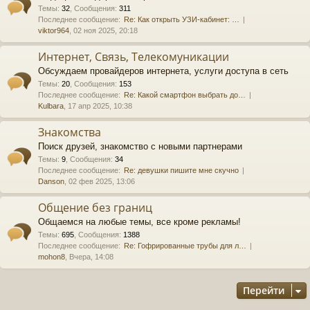
Темы
:
32
,
Сообщения
:
311
Последнее сообщение:
Re: Как открыть УЗИ-кабинет: …
viktor964
, 02 ноя 2025, 20:18
Интернет, Связь, Телекомуникации
Обсуждаем провайдеров интернета, услуги доступа в сеть
Темы
:
20
,
Сообщения
:
153
Последнее сообщение:
Re: Какой смартфон выбрать до…
Kulbara
, 17 апр 2025, 10:38
Знакомства
Поиск друзей, знакомство с новыми партнерами
Темы
:
9
,
Сообщения
:
34
Последнее сообщение:
Re: девушки пишите мне скучно
Danson
, 02 фев 2025, 13:06
Общение без границ
Общаемся на любые темы, все кроме рекламы!
Темы
:
695
,
Сообщения
:
1388
Последнее сообщение:
Re: Гофрированные трубы для л…
mohon8
, Вчера, 14:08
Перейти