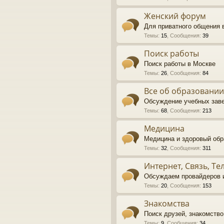
Женский форум
Для приватного общения 
Темы
:
15
,
Сообщения
:
39
Поиск работы
Поиск работы в Москве
Темы
:
26
,
Сообщения
:
84
Все об образовании
Обсуждение учебных зав
Темы
:
68
,
Сообщения
:
213
Медицина
Медицина и здоровый обр
Темы
:
32
,
Сообщения
:
311
Интернет, Связь, Т
Обсуждаем провайдеров и
Темы
:
20
,
Сообщения
:
153
Знакомства
Поиск друзей, знакомств
Темы
:
9
,
Сообщения
:
34