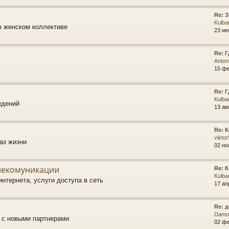
Re: 
Kulba
в женском коллективе
23 ию
Re: 
Anton
15 фе
Re: 
Kulba
едений
13 ав
Re: 
vikto
аз жизни
02 но
елекомуникации
Re: 
Kulba
нтернета, услуги доступа в сеть
17 ап
Re: 
Dans
о с новыми партнерами
02 фе