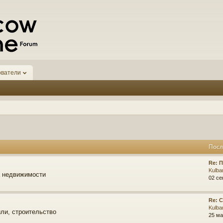
ователи
Посл
Re: 
Kulba
а недвижимости
02 се
Re: 
Kulba
ли, строительство
25 ма