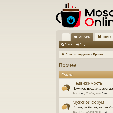
Форумы
Польз
с
Поиск
Вход
ы
Список форумов
Прочее
лк
Прочее
и
Форум
Недвижимость
Покупка, продажа, аренд
Темы
:
46
,
Сообщения
:
174
Мужской форум
Охота, рыбалка, автомоби
Темы
:
40
,
Сообщения
:
103