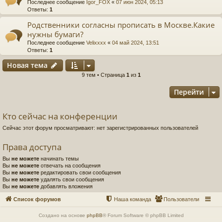
Последнее сообщение
Igor_FOX
«
07 июн 2024, 05:13
Ответы:
1
Родственники согласны прописать в Москве.Какие
нужны бумаги?
Последнее сообщение
Velixxxx
«
04 май 2024, 13:51
Ответы:
1
Новая тема
9 тем • Страница
1
из
1
Перейти
Кто сейчас на конференции
Сейчас этот форум просматривают: нет зарегистрированных пользователей
Права доступа
Вы
не можете
начинать темы
Вы
не можете
отвечать на сообщения
Вы
не можете
редактировать свои сообщения
Вы
не можете
удалять свои сообщения
Вы
не можете
добавлять вложения
Список форумов
Наша команда
Пользователи
Создано на основе
phpBB
® Forum Software © phpBB Limited