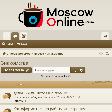
с
ор
ол
хо
Поиск
Вход
ы
ум
ьз
д
П
Список форумов
Прочее
Знакомства
лк
ы
ов
о
Знакомства
и
и
ат
Поиск
Расширенный п
Новая тема
с
ел
к
9 тем • Страница
1
из
1
и
Темы
девушки пишите мне скучно
Последнее сообщение
Danson
«
02 фев 2025, 13:06
Ответы:
1
Как оформиться на работу иностранцу