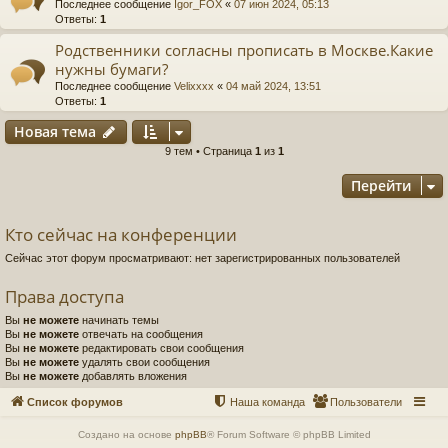
Последнее сообщение
Igor_FOX
«
07 июн 2024, 05:13
Ответы:
1
Родственники согласны прописать в Москве.Какие
нужны бумаги?
Последнее сообщение
Velixxxx
«
04 май 2024, 13:51
Ответы:
1
Новая тема
9 тем • Страница
1
из
1
Перейти
Кто сейчас на конференции
Сейчас этот форум просматривают: нет зарегистрированных пользователей
Права доступа
Вы
не можете
начинать темы
Вы
не можете
отвечать на сообщения
Вы
не можете
редактировать свои сообщения
Вы
не можете
удалять свои сообщения
Вы
не можете
добавлять вложения
Список форумов
Наша команда
Пользователи
Создано на основе
phpBB
® Forum Software © phpBB Limited