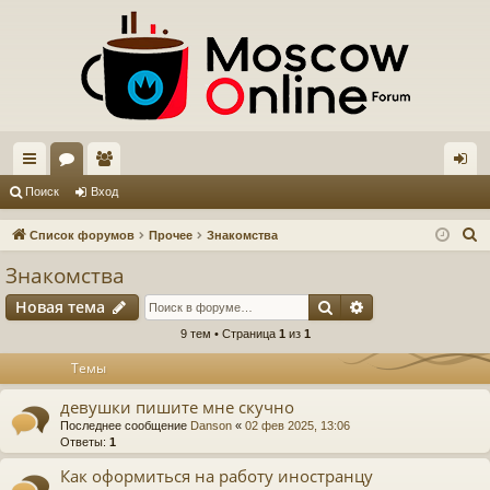
с
ор
ол
хо
Поиск
Вход
ы
ум
ьз
д
П
Список форумов
Прочее
Знакомства
лк
ы
ов
о
Знакомства
и
и
ат
Поиск
Расширенный п
Новая тема
с
ел
к
9 тем • Страница
1
из
1
и
Темы
девушки пишите мне скучно
Последнее сообщение
Danson
«
02 фев 2025, 13:06
Ответы:
1
Как оформиться на работу иностранцу