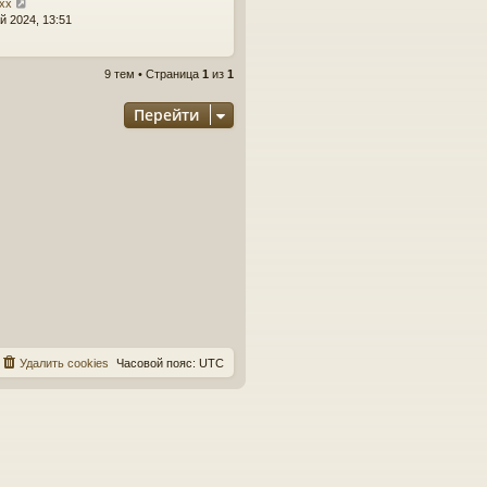
xxx
й 2024, 13:51
9 тем • Страница
1
из
1
Перейти
Удалить cookies
Часовой пояс:
UTC