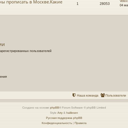
ны прописать в Москве.Какие
Velix
1
28053
04 ма
ии
зарегистрированных пользователей
щения
Наша команда
Пользователи
Создано на основе
phpBB
® Forum Software © phpBB Limited
Style
Arty
&
halilesen
Русская поддержка phpBB
Конфиденциальность
|
Правила