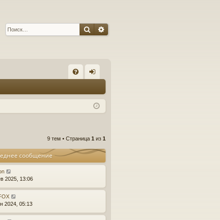
Поиск
Расширенный поиск
С
FA
хо
Q
д
9 тем • Страница
1
из
1
еднее сообщение
on
в 2025, 13:06
_FOX
н 2024, 05:13