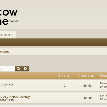
ователи
омства
Поиск
Расширенный поиск
Ответы
Просмотры
Посл
 скучно
Dans
1
98463
02 фе
аботу иностранцу
Igor
1
40049
07 ию
2024, 14:15