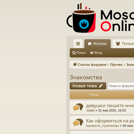
Форумы
Польз
с
Поиск
Вход
ы
Список форумов
Прочее
Знак
лк
Знакомства
и
Новая тема
Темы
девушки пишите мне
Jolele
»
31 янв 2025, 16:02
Как оформиться на р
kazancev_vyacheslav
»
06 июн 