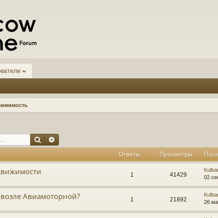
ователи
вижимость
Поиск
Расширенный поиск
Ответы
Просмотры
Посл
движимости
Kulba
1
41429
02 се
 возле Авиамоторной?
Kulba
1
21892
26 ма