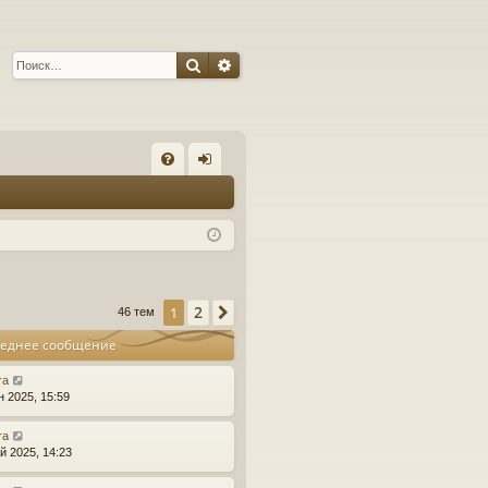
Поиск
Расширенный поиск
С
FA
хо
Q
д
2
1
След.
46 тем
еднее сообщение
ra
н 2025, 15:59
ra
й 2025, 14:23