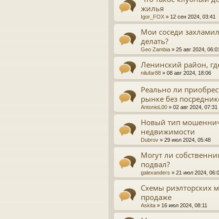
жилья
Igor_FOX
»
12 сен 2024, 03:41
Мои соседи захламил
делать?
Geo Zambia
»
25 авг 2024, 06:0
Ленинский район, гд
nilufar88
»
08 авг 2024, 18:06
Реально ли приобрес
рынке без посредник
AntonioL00
»
02 авг 2024, 07:31
Новый тип мошеннич
недвижимости
Dubrov
»
29 июл 2024, 05:48
Могут ли собственни
подвал?
galexanders
»
21 июл 2024, 06:
Схемы риэлторских м
продаже
Askita
»
16 июл 2024, 08:11