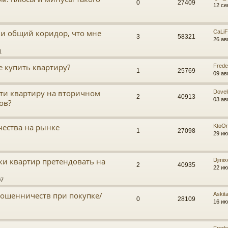
0
27409
12 се
и общий коридор, что мне
CaLi
3
58321
26 ав
1
е купить квартиру?
Frede
1
25769
09 ав
ти квартиру на вторичном
Doveli
2
40913
03 ав
ов?
ества на рынке
KtoO
1
27098
29 ию
ки квартир претендовать на
Djmix
2
40935
22 ию
07
ошенничеств при покупке/
Askit
0
28109
16 ию