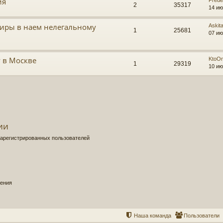
ия
Frede
2
35317
14 ию
тиры в наем нелегальному
Askit
1
25681
07 ию
у в Москве
KtoO
1
29319
10 ию
ии
зарегистрированных пользователей
щения
Наша команда
Пользователи