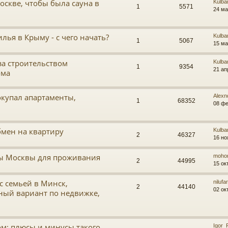
оскве, чтобы была сауна в
Kulba
1
5571
24 ма
ья в Крыму - с чего начать?
Kulba
1
5067
15 ма
за строительством
Kulba
1
9354
21 ап
ома
окупал апартаменты,
Alexn
1
68352
08 фе
бмен на квартиру
Kulba
2
46327
16 но
ы Москвы для проживания
moho
2
44995
15 ок
с семьей в Минск,
nilufa
2
44140
02 ок
ный вариант по недвижке,
ом: плюсы и минусы такого
Igor