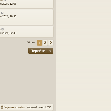
ric
л 2024, 12:03
a
л 2024, 18:38
n
н 2024, 02:40
2
1
След.
46 тем
Перейти
Удалить cookies
Часовой пояс:
UTC