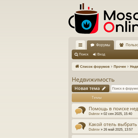
Форумы
Польз
с
Поиск
Вход
ы
Список форумов
Прочее
Нед
лк
Недвижимость
и
Новая тема
Темы
Помощь в поиске не
Dubrov
»
02 сен 2025, 15:40
Какой отель выбрать
Dubrov
»
26 май 2025, 13:57