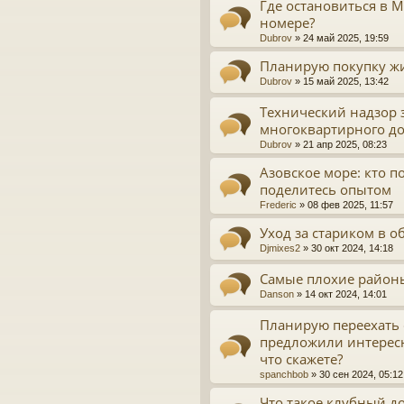
Где остановиться в М
номере?
Dubrov
»
24 май 2025, 19:59
Планирую покупку жил
Dubrov
»
15 май 2025, 13:42
Технический надзор 
многоквартирного д
Dubrov
»
21 апр 2025, 08:23
Азовское море: кто п
поделитесь опытом
Frederic
»
08 фев 2025, 11:57
Уход за стариком в о
Djmixes2
»
30 окт 2024, 14:18
Самые плохие район
Danson
»
14 окт 2024, 14:01
Планирую переехать 
предложили интерес
что скажете?
spanchbob
»
30 сен 2024, 05:12
Что такое клубный д