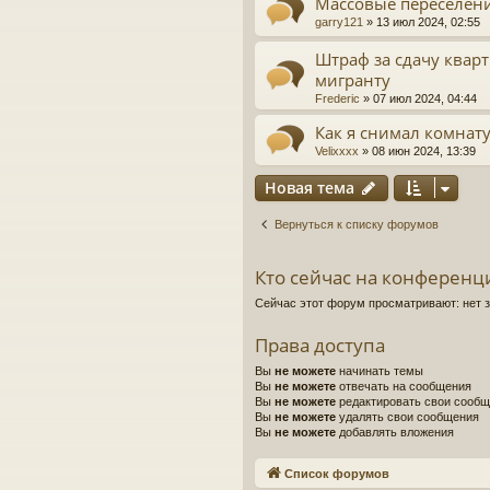
Массовые переселен
garry121
»
13 июл 2024, 02:55
Штраф за сдачу квар
мигранту
Frederic
»
07 июл 2024, 04:44
Как я снимал комнат
Velixxxx
»
08 июн 2024, 13:39
Новая тема
Вернуться к списку форумов
Кто сейчас на конференц
Сейчас этот форум просматривают: нет 
Права доступа
Вы
не можете
начинать темы
Вы
не можете
отвечать на сообщения
Вы
не можете
редактировать свои сооб
Вы
не можете
удалять свои сообщения
Вы
не можете
добавлять вложения
Список форумов