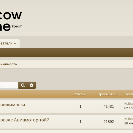
ователи
вижимость
Поиск
Расширенный поиск
Ответы
Просмотры
Посл
движимости
Kulba
1
41431
02 се
 возле Авиамоторной?
Kulba
1
21892
26 ма