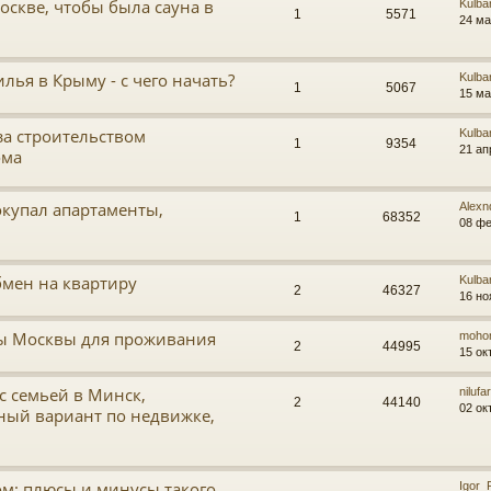
оскве, чтобы была сауна в
Kulba
1
5571
24 ма
ья в Крыму - с чего начать?
Kulba
1
5067
15 ма
за строительством
Kulba
1
9354
21 ап
ома
окупал апартаменты,
Alexn
1
68352
08 фе
бмен на квартиру
Kulba
2
46327
16 но
ы Москвы для проживания
moho
2
44995
15 ок
с семьей в Минск,
nilufa
2
44140
02 ок
ный вариант по недвижке,
ом: плюсы и минусы такого
Igor