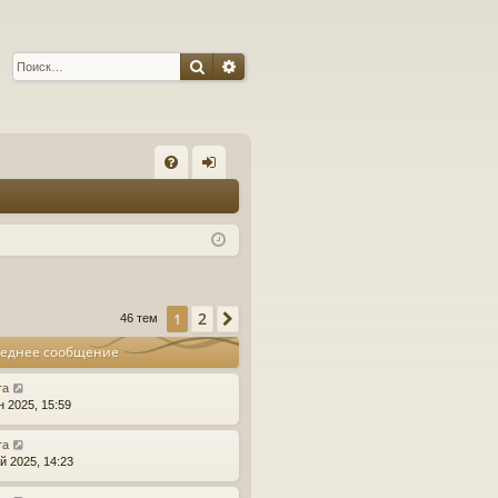
Поиск
Расширенный поиск
С
FA
хо
Q
д
2
1
След.
46 тем
еднее сообщение
ra
н 2025, 15:59
ra
й 2025, 14:23