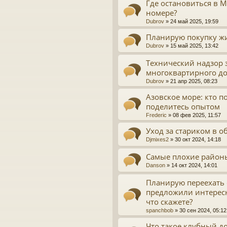
Где остановиться в М
номере?
Dubrov
»
24 май 2025, 19:59
Планирую покупку жил
Dubrov
»
15 май 2025, 13:42
Технический надзор 
многоквартирного д
Dubrov
»
21 апр 2025, 08:23
Азовское море: кто п
поделитесь опытом
Frederic
»
08 фев 2025, 11:57
Уход за стариком в о
Djmixes2
»
30 окт 2024, 14:18
Самые плохие район
Danson
»
14 окт 2024, 14:01
Планирую переехать 
предложили интерес
что скажете?
spanchbob
»
30 сен 2024, 05:12
Что такое клубный д