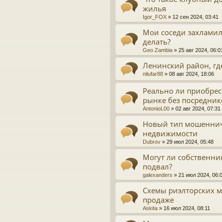
жилья
Igor_FOX
»
12 сен 2024, 03:41
Мои соседи захламил
делать?
Geo Zambia
»
25 авг 2024, 06:0
Ленинский район, гд
nilufar88
»
08 авг 2024, 18:06
Реально ли приобрес
рынке без посредник
AntonioL00
»
02 авг 2024, 07:31
Новый тип мошеннич
недвижимости
Dubrov
»
29 июл 2024, 05:48
Могут ли собственни
подвал?
galexanders
»
21 июл 2024, 06:
Схемы риэлторских м
продаже
Askita
»
16 июл 2024, 08:11