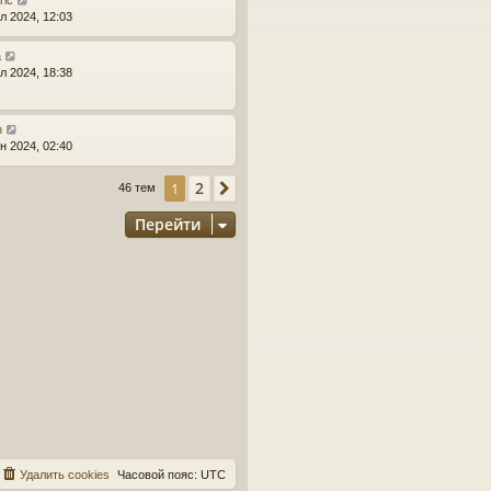
ric
л 2024, 12:03
a
л 2024, 18:38
n
н 2024, 02:40
2
1
След.
46 тем
Перейти
Удалить cookies
Часовой пояс:
UTC