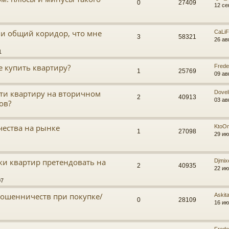
0
27409
12 се
и общий коридор, что мне
CaLi
3
58321
26 ав
1
е купить квартиру?
Frede
1
25769
09 ав
ти квартиру на вторичном
Doveli
2
40913
03 ав
ов?
ества на рынке
KtoO
1
27098
29 ию
ки квартир претендовать на
Djmix
2
40935
22 ию
07
ошенничеств при покупке/
Askit
0
28109
16 ию