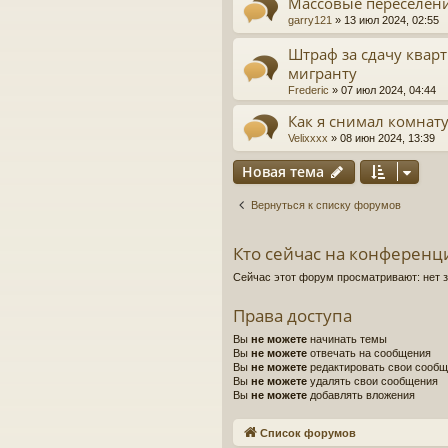
Массовые переселен
garry121
»
13 июл 2024, 02:55
Штраф за сдачу квар
мигранту
Frederic
»
07 июл 2024, 04:44
Как я снимал комнат
Velixxxx
»
08 июн 2024, 13:39
Новая тема
Вернуться к списку форумов
Кто сейчас на конференц
Сейчас этот форум просматривают: нет 
Права доступа
Вы
не можете
начинать темы
Вы
не можете
отвечать на сообщения
Вы
не можете
редактировать свои сооб
Вы
не можете
удалять свои сообщения
Вы
не можете
добавлять вложения
Список форумов