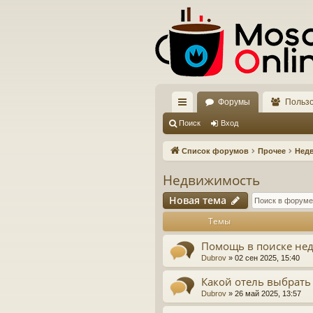
Форумы
Польз
с
Поиск
Вход
ы
Список форумов
Прочее
Нед
лк
Недвижимость
и
Новая тема
Темы
Помощь в поиске не
Dubrov
»
02 сен 2025, 15:40
Какой отель выбрать
Dubrov
»
26 май 2025, 13:57