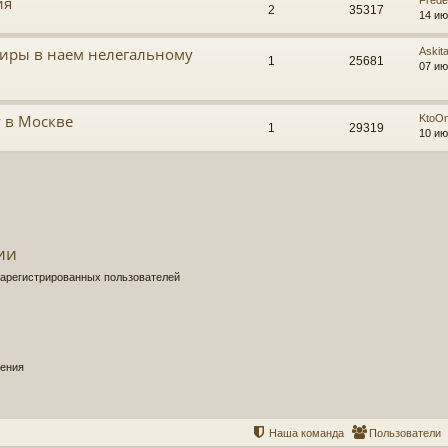
ия
Frede
2
35317
14 ию
тиры в наем нелегальному
Askit
1
25681
07 ию
у в Москве
KtoO
1
29319
10 ию
ии
зарегистрированных пользователей
щения
Наша команда
Пользователи