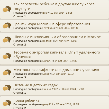
Как перевести ребенка в другую школу через
госуслуги
Последнее сообщение
Evio
«
10 окт 2024, 14:05
Ответы:
1
Гранты мэра Москвы в сфере образования
Последнее сообщение
Lavokka
«
28 авг 2024, 08:58
Школы с инклюзивным образованием в Москве
Последнее сообщение
nilufar88
«
23 авг 2024, 13:00
Ответы:
2
Теорема о энтропия капитала. Опыт удаленного
обучения
Последнее сообщение
Dorian7
«
14 авг 2024, 12:55
Ментальная арифметика в домашних условиях
Последнее сообщение
Lossif
«
14 авг 2024, 11:14
Ответы:
3
Питание в детских садах
Последнее сообщение
CaLiFoRnIa2
«
30 июл 2024, 12:08
Ответы:
1
права ребенка
Последнее сообщение
garry121
«
07 июн 2024, 11:15
Ответы:
2