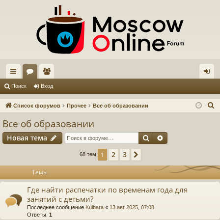
с
ор
ол
хо
Поиск
Вход
ы
ум
ьз
д
П
Список форумов
Прочее
Все об образовании
лк
ы
ов
о
Все об образовании
и
и
ат
Поиск
Расширенный п
Новая тема
с
ел
к
2
3
1
След.
68 тем
и
Темы
Где найти распечатки по временам года для
занятий с детьми?
Последнее сообщение
Kulbara
«
13 авг 2025, 07:08
Ответы:
1