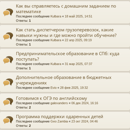
Как вы справляетесь с домашним заданием по
математике
Последнее сообщение
Kulbara
«
18 май 2025, 14:51
Ответы:
1
Как стать диспетчером грузоперевозок, какие
навыки нужны и где можно пройти обучение?
Последнее сообщение
Kulbara
«
22 апр 2025, 09:19
Ответы:
1
Предпринимательское образование в СПб: куда
поступать?
Последнее сообщение
Kulbara
«
31 мар 2025, 07:37
Ответы:
1
Дополнительное образование в бюджетных
учереждениях
Последнее сообщение
Evio
«
28 фев 2025, 19:32
Готовимся к ОГЭ по английскому
Последнее сообщение
galexanders
«
06 дек 2024, 16:16
Ответы:
2
Программа поддержки одаренных детей
Последнее сообщение
Geo Zambia
«
23 окт 2024, 04:46
Ответы:
2