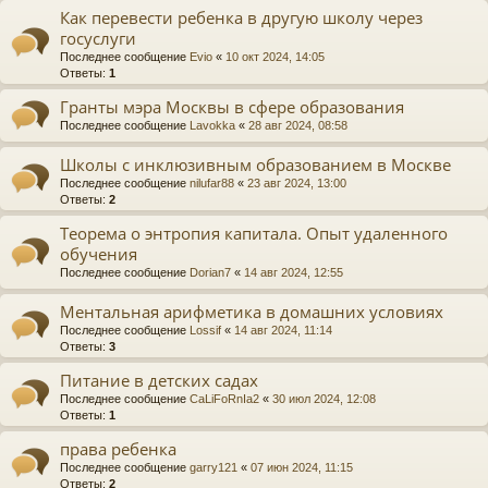
Как перевести ребенка в другую школу через
госуслуги
Последнее сообщение
Evio
«
10 окт 2024, 14:05
Ответы:
1
Гранты мэра Москвы в сфере образования
Последнее сообщение
Lavokka
«
28 авг 2024, 08:58
Школы с инклюзивным образованием в Москве
Последнее сообщение
nilufar88
«
23 авг 2024, 13:00
Ответы:
2
Теорема о энтропия капитала. Опыт удаленного
обучения
Последнее сообщение
Dorian7
«
14 авг 2024, 12:55
Ментальная арифметика в домашних условиях
Последнее сообщение
Lossif
«
14 авг 2024, 11:14
Ответы:
3
Питание в детских садах
Последнее сообщение
CaLiFoRnIa2
«
30 июл 2024, 12:08
Ответы:
1
права ребенка
Последнее сообщение
garry121
«
07 июн 2024, 11:15
Ответы:
2