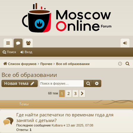
с
ор
ол
хо
Поиск
Вход
ы
ум
ьз
д
П
Список форумов
Прочее
Все об образовании
лк
ы
ов
о
Все об образовании
и
и
ат
Поиск
Расширенный п
Новая тема
с
ел
к
2
3
1
След.
68 тем
и
Темы
Где найти распечатки по временам года для
занятий с детьми?
Последнее сообщение
Kulbara
«
13 авг 2025, 07:08
Ответы:
1