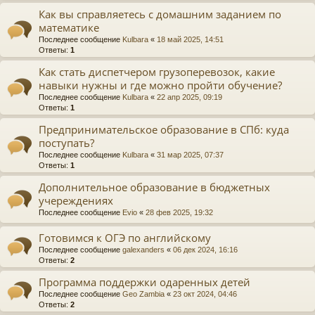
Как вы справляетесь с домашним заданием по
математике
Последнее сообщение
Kulbara
«
18 май 2025, 14:51
Ответы:
1
Как стать диспетчером грузоперевозок, какие
навыки нужны и где можно пройти обучение?
Последнее сообщение
Kulbara
«
22 апр 2025, 09:19
Ответы:
1
Предпринимательское образование в СПб: куда
поступать?
Последнее сообщение
Kulbara
«
31 мар 2025, 07:37
Ответы:
1
Дополнительное образование в бюджетных
учереждениях
Последнее сообщение
Evio
«
28 фев 2025, 19:32
Готовимся к ОГЭ по английскому
Последнее сообщение
galexanders
«
06 дек 2024, 16:16
Ответы:
2
Программа поддержки одаренных детей
Последнее сообщение
Geo Zambia
«
23 окт 2024, 04:46
Ответы:
2