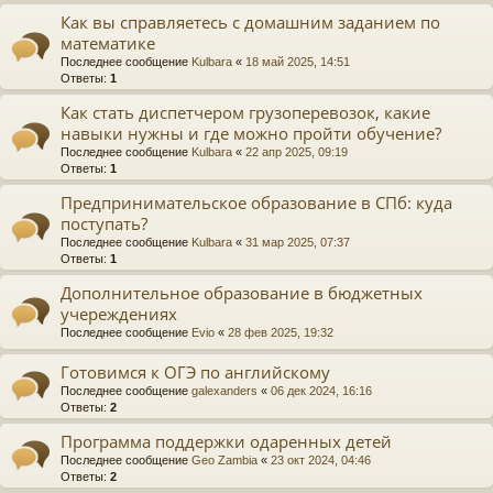
Как вы справляетесь с домашним заданием по
математике
Последнее сообщение
Kulbara
«
18 май 2025, 14:51
Ответы:
1
Как стать диспетчером грузоперевозок, какие
навыки нужны и где можно пройти обучение?
Последнее сообщение
Kulbara
«
22 апр 2025, 09:19
Ответы:
1
Предпринимательское образование в СПб: куда
поступать?
Последнее сообщение
Kulbara
«
31 мар 2025, 07:37
Ответы:
1
Дополнительное образование в бюджетных
учереждениях
Последнее сообщение
Evio
«
28 фев 2025, 19:32
Готовимся к ОГЭ по английскому
Последнее сообщение
galexanders
«
06 дек 2024, 16:16
Ответы:
2
Программа поддержки одаренных детей
Последнее сообщение
Geo Zambia
«
23 окт 2024, 04:46
Ответы:
2