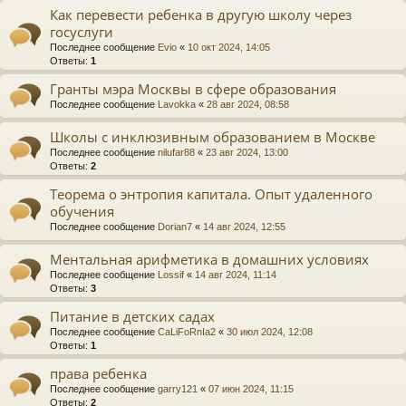
Как перевести ребенка в другую школу через
госуслуги
Последнее сообщение
Evio
«
10 окт 2024, 14:05
Ответы:
1
Гранты мэра Москвы в сфере образования
Последнее сообщение
Lavokka
«
28 авг 2024, 08:58
Школы с инклюзивным образованием в Москве
Последнее сообщение
nilufar88
«
23 авг 2024, 13:00
Ответы:
2
Теорема о энтропия капитала. Опыт удаленного
обучения
Последнее сообщение
Dorian7
«
14 авг 2024, 12:55
Ментальная арифметика в домашних условиях
Последнее сообщение
Lossif
«
14 авг 2024, 11:14
Ответы:
3
Питание в детских садах
Последнее сообщение
CaLiFoRnIa2
«
30 июл 2024, 12:08
Ответы:
1
права ребенка
Последнее сообщение
garry121
«
07 июн 2024, 11:15
Ответы:
2