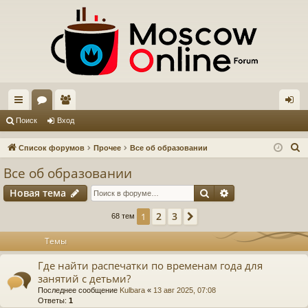
с
ор
ол
хо
Поиск
Вход
ы
ум
ьз
д
П
Список форумов
Прочее
Все об образовании
лк
ы
ов
о
Все об образовании
и
и
ат
Поиск
Расширенный п
Новая тема
с
ел
к
2
3
1
След.
68 тем
и
Темы
Где найти распечатки по временам года для
занятий с детьми?
Последнее сообщение
Kulbara
«
13 авг 2025, 07:08
Ответы:
1