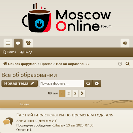
с
ор
ол
хо
Поиск
Вход
ы
ум
ьз
д
П
Список форумов
Прочее
Все об образовании
лк
ы
ов
о
Все об образовании
и
и
ат
Поиск
Расширенный п
Новая тема
с
ел
к
2
3
1
След.
68 тем
и
Темы
Где найти распечатки по временам года для
занятий с детьми?
Последнее сообщение
Kulbara
«
13 авг 2025, 07:08
Ответы:
1