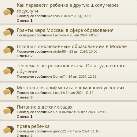
Как перевести ребенка в другую школу через
госуслуги
Последнее сообщение
Evio
«
10 окт 2024, 14:05
Ответы:
1
Гранты мэра Москвы в сфере образования
Последнее сообщение
Lavokka
«
28 авг 2024, 08:58
Школы с инклюзивным образованием в Москве
Последнее сообщение
nilufar88
«
23 авг 2024, 13:00
Ответы:
2
Теорема о энтропия капитала. Опыт удаленного
обучения
Последнее сообщение
Dorian7
«
14 авг 2024, 12:55
Ментальная арифметика в домашних условиях
Последнее сообщение
Lossif
«
14 авг 2024, 11:14
Ответы:
3
Питание в детских садах
Последнее сообщение
CaLiFoRnIa2
«
30 июл 2024, 12:08
Ответы:
1
права ребенка
Последнее сообщение
garry121
«
07 июн 2024, 11:15
Ответы:
2