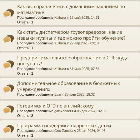
Как вы справляетесь с домашним заданием по
математике
Последнее сообщение
Kulbara
«
18 май 2025, 14:51
Ответы:
1
Как стать диспетчером грузоперевозок, какие
навыки нужны и где можно пройти обучение?
Последнее сообщение
Kulbara
«
22 апр 2025, 09:19
Ответы:
1
Предпринимательское образование в СПб: куда
поступать?
Последнее сообщение
Kulbara
«
31 мар 2025, 07:37
Ответы:
1
Дополнительное образование в бюджетных
учереждениях
Последнее сообщение
Evio
«
28 фев 2025, 19:32
Готовимся к ОГЭ по английскому
Последнее сообщение
galexanders
«
06 дек 2024, 16:16
Ответы:
2
Программа поддержки одаренных детей
Последнее сообщение
Geo Zambia
«
23 окт 2024, 04:46
Ответы:
2