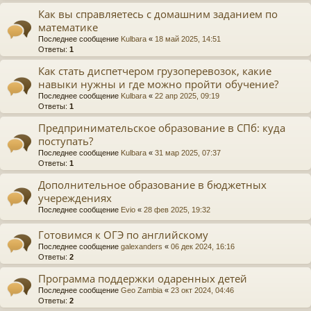
Как вы справляетесь с домашним заданием по
математике
Последнее сообщение
Kulbara
«
18 май 2025, 14:51
Ответы:
1
Как стать диспетчером грузоперевозок, какие
навыки нужны и где можно пройти обучение?
Последнее сообщение
Kulbara
«
22 апр 2025, 09:19
Ответы:
1
Предпринимательское образование в СПб: куда
поступать?
Последнее сообщение
Kulbara
«
31 мар 2025, 07:37
Ответы:
1
Дополнительное образование в бюджетных
учереждениях
Последнее сообщение
Evio
«
28 фев 2025, 19:32
Готовимся к ОГЭ по английскому
Последнее сообщение
galexanders
«
06 дек 2024, 16:16
Ответы:
2
Программа поддержки одаренных детей
Последнее сообщение
Geo Zambia
«
23 окт 2024, 04:46
Ответы:
2