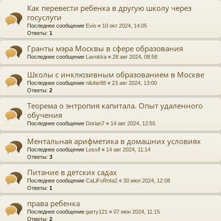
Как перевести ребенка в другую школу через
госуслуги
Последнее сообщение
Evio
«
10 окт 2024, 14:05
Ответы:
1
Гранты мэра Москвы в сфере образования
Последнее сообщение
Lavokka
«
28 авг 2024, 08:58
Школы с инклюзивным образованием в Москве
Последнее сообщение
nilufar88
«
23 авг 2024, 13:00
Ответы:
2
Теорема о энтропия капитала. Опыт удаленного
обучения
Последнее сообщение
Dorian7
«
14 авг 2024, 12:55
Ментальная арифметика в домашних условиях
Последнее сообщение
Lossif
«
14 авг 2024, 11:14
Ответы:
3
Питание в детских садах
Последнее сообщение
CaLiFoRnIa2
«
30 июл 2024, 12:08
Ответы:
1
права ребенка
Последнее сообщение
garry121
«
07 июн 2024, 11:15
Ответы:
2