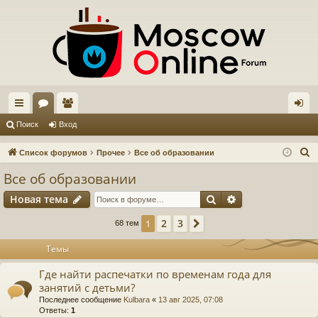
с
ор
ол
хо
Поиск
Вход
ы
ум
ьз
д
П
Список форумов
Прочее
Все об образовании
лк
ы
ов
о
Все об образовании
и
и
ат
Поиск
Расширенный п
Новая тема
с
ел
к
2
3
1
След.
68 тем
и
Темы
Где найти распечатки по временам года для
занятий с детьми?
Последнее сообщение
Kulbara
«
13 авг 2025, 07:08
Ответы:
1