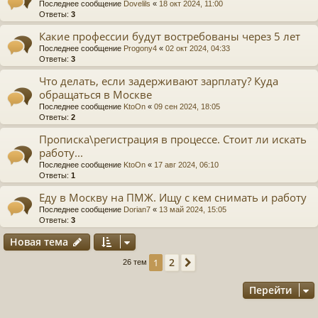
Последнее сообщение
Dovelils
«
18 окт 2024, 11:00
Ответы:
3
Какие профессии будут востребованы через 5 лет
Последнее сообщение
Progony4
«
02 окт 2024, 04:33
Ответы:
3
Что делать, если задерживают зарплату? Куда
обращаться в Москве
Последнее сообщение
KtoOn
«
09 сен 2024, 18:05
Ответы:
2
Прописка\регистрация в процессе. Стоит ли искать
работу...
Последнее сообщение
KtoOn
«
17 авг 2024, 06:10
Ответы:
1
Еду в Москву на ПМЖ. Ищу с кем снимать и работу
Последнее сообщение
Dorian7
«
13 май 2024, 15:05
Ответы:
3
Новая тема
2
1
След.
26 тем
Перейти