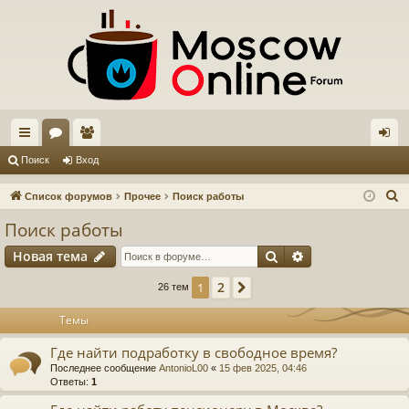
с
ор
ол
хо
Поиск
Вход
ы
ум
ьз
д
П
Список форумов
Прочее
Поиск работы
лк
ы
ов
о
Поиск работы
и
и
ат
Поиск
Расширенный п
Новая тема
с
ел
к
2
1
След.
26 тем
и
Темы
Где найти подработку в свободное время?
Последнее сообщение
AntonioL00
«
15 фев 2025, 04:46
Ответы:
1