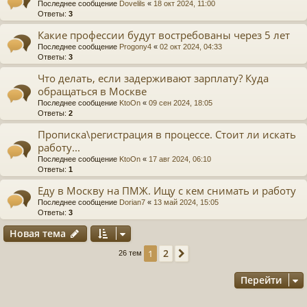
Последнее сообщение
Dovelils
«
18 окт 2024, 11:00
Ответы:
3
Какие профессии будут востребованы через 5 лет
Последнее сообщение
Progony4
«
02 окт 2024, 04:33
Ответы:
3
Что делать, если задерживают зарплату? Куда
обращаться в Москве
Последнее сообщение
KtoOn
«
09 сен 2024, 18:05
Ответы:
2
Прописка\регистрация в процессе. Стоит ли искать
работу...
Последнее сообщение
KtoOn
«
17 авг 2024, 06:10
Ответы:
1
Еду в Москву на ПМЖ. Ищу с кем снимать и работу
Последнее сообщение
Dorian7
«
13 май 2024, 15:05
Ответы:
3
Новая тема
2
1
След.
26 тем
Перейти