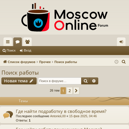
с
ор
ол
хо
Поиск
Вход
ы
ум
ьз
д
П
Список форумов
Прочее
Поиск работы
лк
ы
ов
о
Поиск работы
и
и
ат
Поиск
Расширенный п
Новая тема
с
ел
к
2
1
След.
26 тем
и
Темы
Где найти подработку в свободное время?
Последнее сообщение
AntonioL00
«
15 фев 2025, 04:46
Ответы:
1