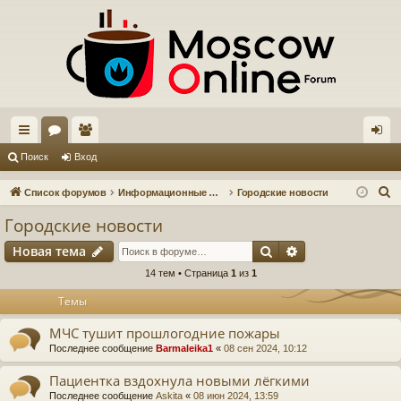
с
ор
ол
хо
Поиск
Вход
ы
ум
ьз
д
П
Список форумов
Информационные форумы
Городские новости
лк
ы
ов
о
Городские новости
и
и
ат
Поиск
Расширенный п
Новая тема
с
ел
к
14 тем • Страница
1
из
1
и
Темы
МЧС тушит прошлогодние пожары
Последнее сообщение
Barmaleika1
«
08 сен 2024, 10:12
Пациентка вздохнула новыми лёгкими
Последнее сообщение
Askita
«
08 июн 2024, 13:59