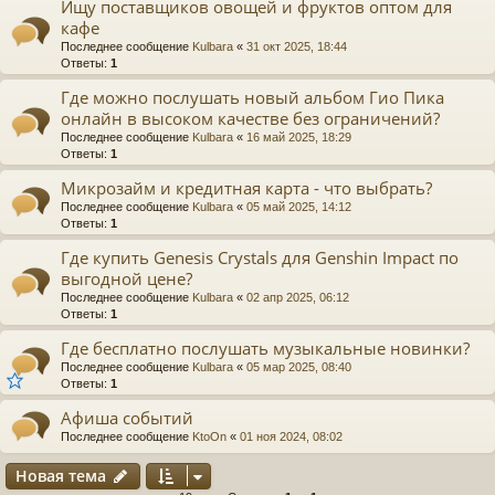
Ищу поставщиков овощей и фруктов оптом для
кафе
Последнее сообщение
Kulbara
«
31 окт 2025, 18:44
Ответы:
1
Где можно послушать новый альбом Гио Пика
онлайн в высоком качестве без ограничений?
Последнее сообщение
Kulbara
«
16 май 2025, 18:29
Ответы:
1
Микрозайм и кредитная карта - что выбрать?
Последнее сообщение
Kulbara
«
05 май 2025, 14:12
Ответы:
1
Где купить Genesis Crystals для Genshin Impact по
выгодной цене?
Последнее сообщение
Kulbara
«
02 апр 2025, 06:12
Ответы:
1
Где бесплатно послушать музыкальные новинки?
Последнее сообщение
Kulbara
«
05 мар 2025, 08:40
Ответы:
1
Афиша событий
Последнее сообщение
KtoOn
«
01 ноя 2024, 08:02
Новая тема