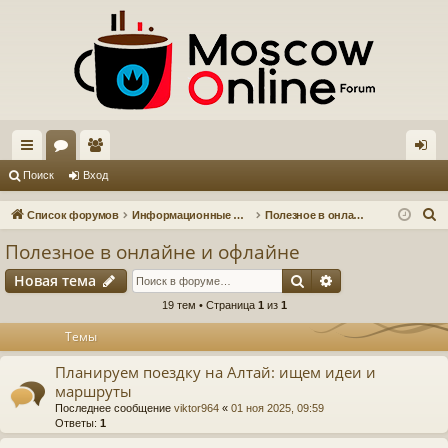
с
ор
ол
хо
Поиск
Вход
ы
ум
ьз
д
П
Список форумов
Информационные форумы
Полезное в онлайне и офлайне
лк
ы
ов
о
Полезное в онлайне и офлайне
и
и
ат
Поиск
Расширенный п
Новая тема
с
ел
к
19 тем • Страница
1
из
1
и
Темы
Планируем поездку на Алтай: ищем идеи и
маршруты
Последнее сообщение
viktor964
«
01 ноя 2025, 09:59
Ответы:
1