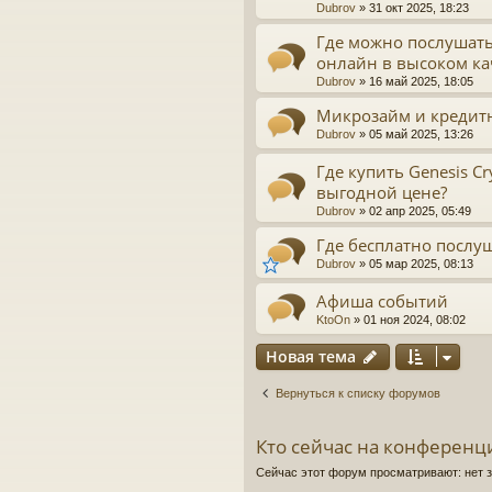
Dubrov
»
31 окт 2025, 18:23
Где можно послушат
онлайн в высоком ка
Dubrov
»
16 май 2025, 18:05
Микрозайм и кредитна
Dubrov
»
05 май 2025, 13:26
Где купить Genesis Cr
выгодной цене?
Dubrov
»
02 апр 2025, 05:49
Где бесплатно послу
Dubrov
»
05 мар 2025, 08:13
Афиша событий
KtoOn
»
01 ноя 2024, 08:02
Новая тема
Вернуться к списку форумов
Кто сейчас на конференц
Сейчас этот форум просматривают: нет 