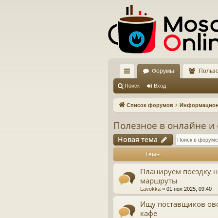
Форумы
Польз
с
Поиск
Вход
ы
Список форумов
Информацио
лк
Полезное в онлайне и
и
Новая тема
Темы
Планируем поездку н
маршруты
Lavokka
»
01 ноя 2025, 09:40
Ищу поставщиков ов
кафе