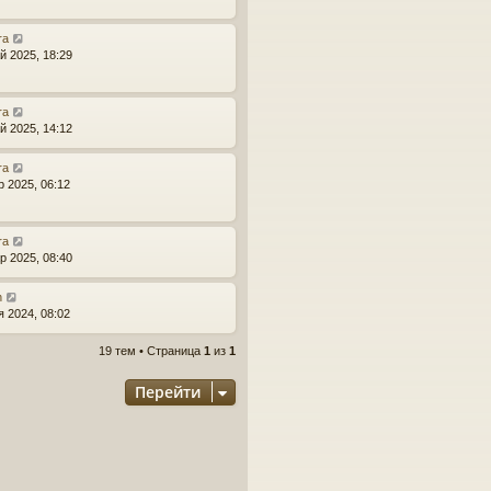
ra
й 2025, 18:29
ra
й 2025, 14:12
ra
р 2025, 06:12
ra
р 2025, 08:40
n
я 2024, 08:02
19 тем • Страница
1
из
1
Перейти