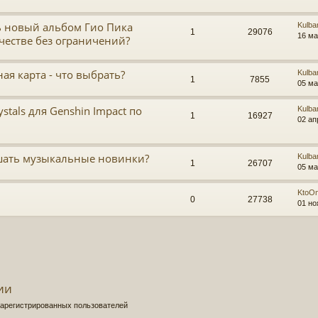
ь новый альбом Гио Пика
Kulba
1
29076
16 ма
честве без ограничений?
я карта - что выбрать?
Kulba
1
7855
05 ма
ystals для Genshin Impact по
Kulba
1
16927
02 ап
шать музыкальные новинки?
Kulba
1
26707
05 ма
KtoO
0
27738
01 но
ии
зарегистрированных пользователей