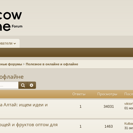
ователи
нные форумы
Полезное в онлайне и офлайне
 офлайне
Поиск
Расширенный поиск
Ответы
Просмотры
Посл
а Алтай: ищем идеи и
vikto
1
34031
01 но
ощей и фруктов оптом для
Kulba
1
1463
31 ок