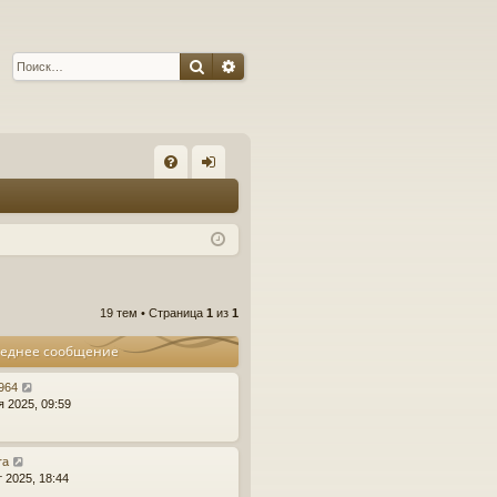
Поиск
Расширенный поиск
С
FA
хо
Q
д
19 тем • Страница
1
из
1
еднее сообщение
r964
я 2025, 09:59
ra
т 2025, 18:44