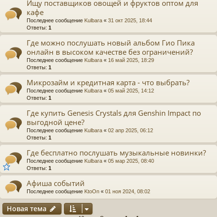
Ищу поставщиков овощей и фруктов оптом для
кафе
Последнее сообщение
Kulbara
«
31 окт 2025, 18:44
Ответы:
1
Где можно послушать новый альбом Гио Пика
онлайн в высоком качестве без ограничений?
Последнее сообщение
Kulbara
«
16 май 2025, 18:29
Ответы:
1
Микрозайм и кредитная карта - что выбрать?
Последнее сообщение
Kulbara
«
05 май 2025, 14:12
Ответы:
1
Где купить Genesis Crystals для Genshin Impact по
выгодной цене?
Последнее сообщение
Kulbara
«
02 апр 2025, 06:12
Ответы:
1
Где бесплатно послушать музыкальные новинки?
Последнее сообщение
Kulbara
«
05 мар 2025, 08:40
Ответы:
1
Афиша событий
Последнее сообщение
KtoOn
«
01 ноя 2024, 08:02
Новая тема