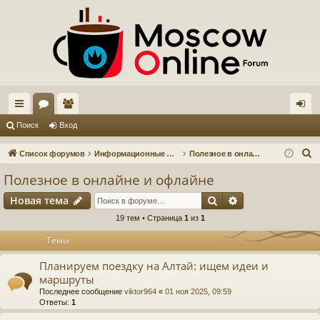
с
ор
ол
хо
Поиск
Вход
ы
ум
ьз
д
П
Список форумов
Информационные форумы
Полезное в онлайне и офлайне
лк
ы
ов
о
Полезное в онлайне и офлайне
и
и
ат
Поиск
Расширенный п
Новая тема
с
ел
к
19 тем • Страница
1
из
1
и
Темы
Планируем поездку на Алтай: ищем идеи и
маршруты
Последнее сообщение
viktor964
«
01 ноя 2025, 09:59
Ответы:
1