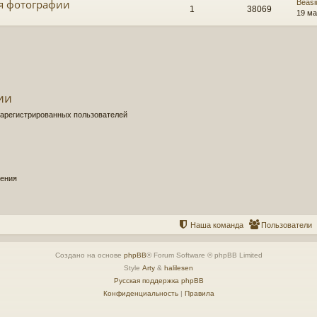
ся фотографии
Beasi
1
38069
19 ма
ии
зарегистрированных пользователей
щения
Наша команда
Пользователи
Создано на основе
phpBB
® Forum Software © phpBB Limited
Style
Arty
&
halilesen
Русская поддержка phpBB
Конфиденциальность
|
Правила