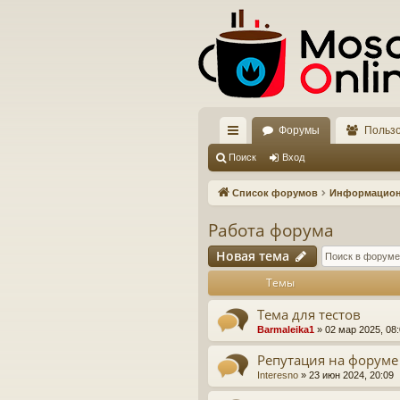
Форумы
Польз
с
Поиск
Вход
ы
Список форумов
Информацио
лк
Работа форума
и
Новая тема
Темы
Тема для тестов
Barmaleika1
»
02 мар 2025, 08
Репутация на форуме
Interesno
»
23 июн 2024, 20:09