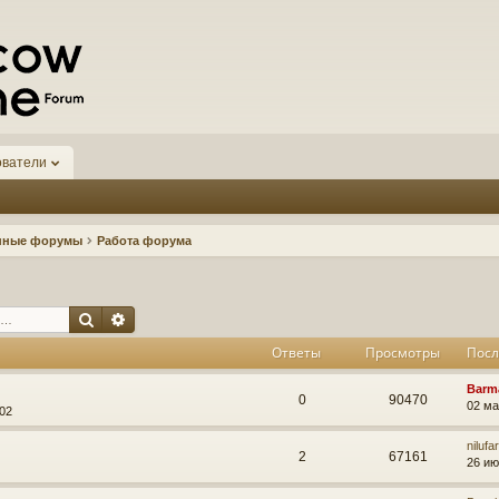
ователи
нные форумы
Работа форума
Поиск
Расширенный поиск
Ответы
Просмотры
Посл
Barm
0
90470
02 ма
:02
nilufa
2
67161
26 ию