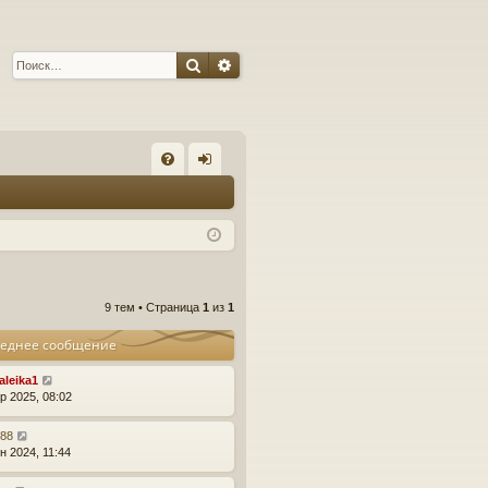
Поиск
Расширенный поиск
С
FA
хо
Q
д
9 тем • Страница
1
из
1
еднее сообщение
aleika1
р 2025, 08:02
r88
н 2024, 11:44