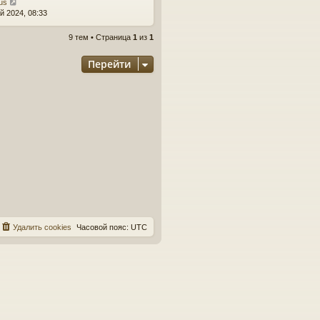
us
й 2024, 08:33
9 тем • Страница
1
из
1
Перейти
Удалить cookies
Часовой пояс:
UTC