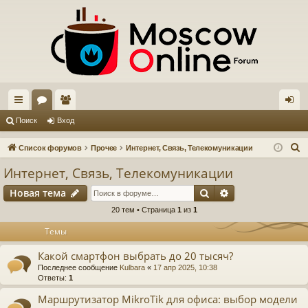
с
ор
ол
хо
Поиск
Вход
ы
ум
ьз
д
П
Список форумов
Прочее
Интернет, Связь, Телекомуникации
лк
ы
ов
о
Интернет, Связь, Телекомуникации
и
и
ат
Поиск
Расширенный п
Новая тема
с
ел
к
20 тем • Страница
1
из
1
и
Темы
Какой смартфон выбрать до 20 тысяч?
Последнее сообщение
Kulbara
«
17 апр 2025, 10:38
Ответы:
1
Маршрутизатор MikroTik для офиса: выбор модели