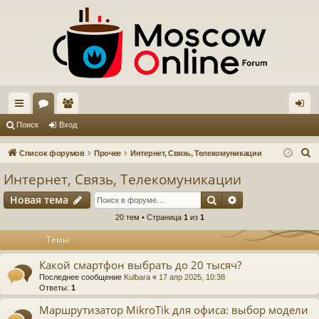
с
ор
ол
хо
Поиск
Вход
ы
ум
ьз
д
П
Список форумов
Прочее
Интернет, Связь, Телекомуникации
лк
ы
ов
о
Интернет, Связь, Телекомуникации
и
и
ат
Поиск
Расширенный п
Новая тема
с
ел
к
20 тем • Страница
1
из
1
и
Темы
Какой смартфон выбрать до 20 тысяч?
Последнее сообщение
Kulbara
«
17 апр 2025, 10:38
Ответы:
1
Маршрутизатор MikroTik для офиса: выбор модели