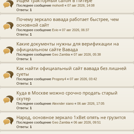
Ищем тракторный салон в Питере
Последнее сообщение
mohon8
«
07 авг 2026, 14:08
Ответы:
1
Почему зеркало вавада работает быстрее, чем
основной сайт
Последнее сообщение
Evio
«
07 авг 2026, 06:37
Ответы:
1
Какие документы нужны для верификации на
официальном сайте Вавада
Последнее сообщение
Geo Zambia
«
07 авг 2026, 05:38
Ответы:
1
Как найти официальный сайт вавада без лишней
суеты
Последнее сообщение
Progony4
«
07 авг 2026, 03:42
Ответы:
1
Куда в Москве можно срочно продать старый
скутер
Последнее сообщение
Alexnder siano
«
06 авг 2026, 17:05
Ответы:
1
Народ, основное зеркало 1xBet опять не грузится
Последнее сообщение
Geo Zambia
«
06 авг 2026, 09:51
Ответы:
1