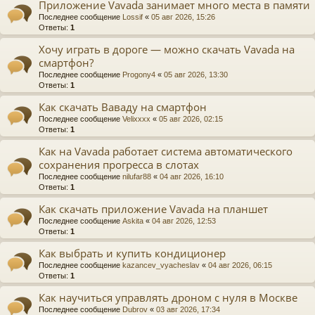
Приложение Vavada занимает много места в памяти
Последнее сообщение
Lossif
«
05 авг 2026, 15:26
Ответы:
1
Хочу играть в дороге — можно скачать Vavada на
смартфон?
Последнее сообщение
Progony4
«
05 авг 2026, 13:30
Ответы:
1
Как скачать Ваваду на смартфон
Последнее сообщение
Velixxxx
«
05 авг 2026, 02:15
Ответы:
1
Как на Vavada работает система автоматического
сохранения прогресса в слотах
Последнее сообщение
nilufar88
«
04 авг 2026, 16:10
Ответы:
1
Как скачать приложение Vavada на планшет
Последнее сообщение
Askita
«
04 авг 2026, 12:53
Ответы:
1
Как выбрать и купить кондиционер
Последнее сообщение
kazancev_vyacheslav
«
04 авг 2026, 06:15
Ответы:
1
Как научиться управлять дроном с нуля в Москве
Последнее сообщение
Dubrov
«
03 авг 2026, 17:34