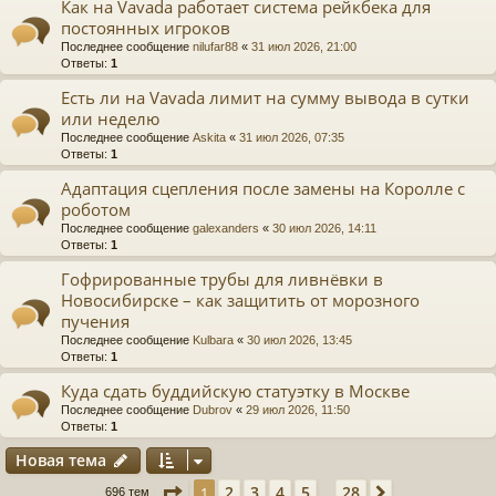
Как на Vavada работает система рейкбека для
постоянных игроков
Последнее сообщение
nilufar88
«
31 июл 2026, 21:00
Ответы:
1
Есть ли на Vavada лимит на сумму вывода в сутки
или неделю
Последнее сообщение
Askita
«
31 июл 2026, 07:35
Ответы:
1
Адаптация сцепления после замены на Королле с
роботом
Последнее сообщение
galexanders
«
30 июл 2026, 14:11
Ответы:
1
Гофрированные трубы для ливнёвки в
Новосибирске – как защитить от морозного
пучения
Последнее сообщение
Kulbara
«
30 июл 2026, 13:45
Ответы:
1
Куда сдать буддийскую статуэтку в Москве
Последнее сообщение
Dubrov
«
29 июл 2026, 11:50
Ответы:
1
Новая тема
Страница
1
из
28
2
3
4
5
28
1
След.
696 тем
…