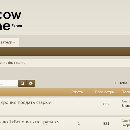
ователи
ние без границ
Поиск
Расширенный поиск
691 тема
Ответы
Просмотры
Посл
 срочно продать старый
Alexn
1
832
Вчера
ало 1xBet опять не грузится
Geo 
1
821
Вчера