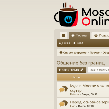
Форумы
Польз
с
Поиск
Вход
ы
Список форумов
Прочее
Обще
лк
Общение без границ
и
Новая тема
Темы
Куда в Москве можно
скутер
Dubrov
»
Вчера, 09:31
Народ, основное зерк
Evio
»
Вчера, 03:10