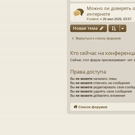
Можно ли доверять о
интернете
Frederic
»
26 июл 2026, 03:57
Новая тема
Вернуться к списку форумов
Кто сейчас на конференц
Сейчас этот форум просматривают: нет 
Права доступа
Вы
не можете
начинать темы
Вы
не можете
отвечать на сообщения
Вы
не можете
редактировать свои сооб
Вы
не можете
удалять свои сообщения
Вы
не можете
добавлять вложения
Список форумов