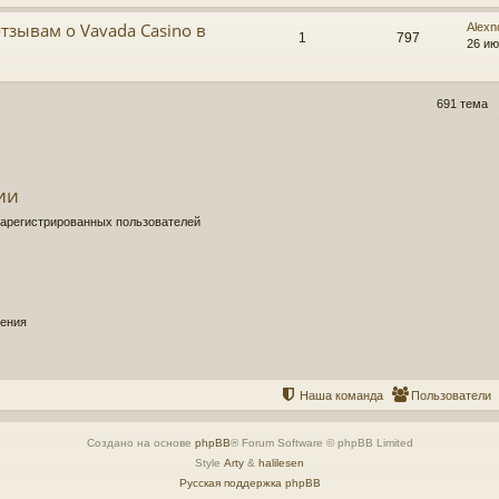
тзывам о Vavada Casino в
Alexn
1
797
26 ию
691 тема
ии
зарегистрированных пользователей
щения
Наша команда
Пользователи
Создано на основе
phpBB
® Forum Software © phpBB Limited
Style
Arty
&
halilesen
Русская поддержка phpBB