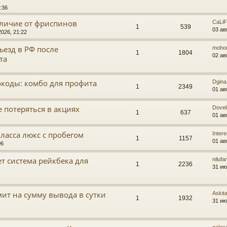
:36
тличие от фриспинов
CaLi
1
539
03 ав
2026, 21:22
въезд в РФ после
moho
1
1804
02 ав
та
коды: комбо для профита
Dgina
1
2349
01 ав
е потеряться в акциях
Doveli
1
637
01 ав
ласса люкс с пробегом
Inter
1
1157
01 ав
06
ет система рейкбека для
nilufa
1
2236
31 ию
мит на сумму вывода в сутки
Askit
1
1932
31 ию