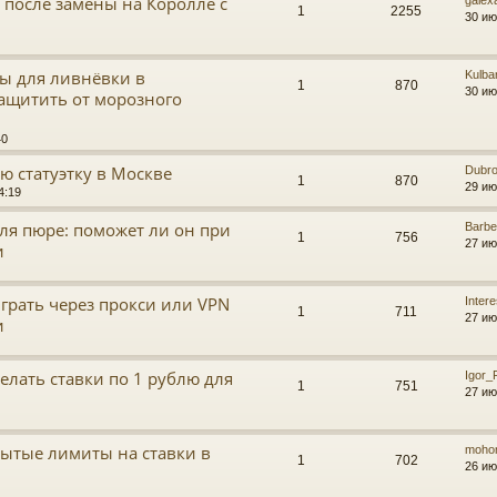
 после замены на Королле с
galex
1
2255
30 ию
ы для ливнёвки в
Kulba
1
870
30 ию
защитить от морозного
40
ю статуэтку в Москве
Dubr
1
870
29 ию
4:19
ля пюре: поможет ли он при
Barb
1
756
27 ию
и
играть через прокси или VPN
Inter
1
711
27 ию
и
делать ставки по 1 рублю для
Igor
1
751
27 ию
рытые лимиты на ставки в
moho
1
702
26 ию