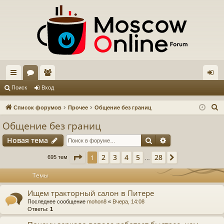
с
ор
ол
хо
Поиск
Вход
ы
ум
ьз
д
П
Список форумов
Прочее
Общение без границ
лк
ы
ов
о
Общение без границ
и
и
ат
Поиск
Расширенный п
Новая тема
с
ел
к
Страница
1
из
28
2
3
4
5
28
1
След.
695 тем
…
и
Темы
Ищем тракторный салон в Питере
Последнее сообщение
mohon8
«
Вчера, 14:08
Ответы:
1