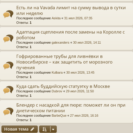
Есть ли на Vavada лимит на сумму вывода в сутки
или неделю
Последнее сообщение
Askita
«
31 июл 2026, 07:35
Ответы:
1
Адаптация сцепления после замены на Королле с
роботом
Последнее сообщение
galexanders
«
30 июл 2026, 14:11
Ответы:
1
Гофрированные трубы для ливнёвки в
Новосибирске – как защитить от морозного
пучения
Последнее сообщение
Kulbara
«
30 июл 2026, 13:45
Ответы:
1
Куда сдать буддийскую статуэтку в Москве
Последнее сообщение
Dubrov
«
29 июл 2026, 11:50
Ответы:
1
Блендер с насадкой для пюре: поможет ли он при
диетическом питании
Последнее сообщение
BarbeQue
«
27 июл 2026, 16:16
Ответы:
1
Новая тема