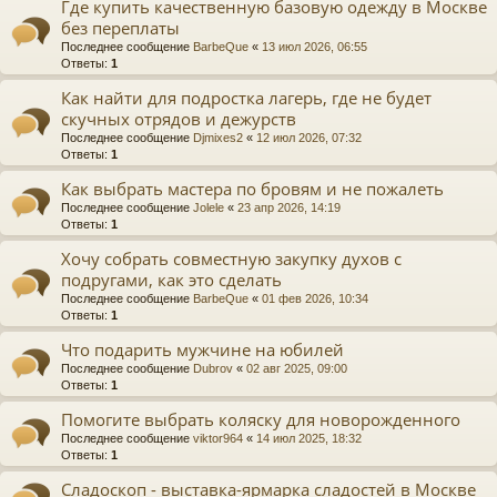
Где купить качественную базовую одежду в Москве
без переплаты
Последнее сообщение
BarbeQue
«
13 июл 2026, 06:55
Ответы:
1
Как найти для подростка лагерь, где не будет
скучных отрядов и дежурств
Последнее сообщение
Djmixes2
«
12 июл 2026, 07:32
Ответы:
1
Как выбрать мастера по бровям и не пожалеть
Последнее сообщение
Jolele
«
23 апр 2026, 14:19
Ответы:
1
Хочу собрать совместную закупку духов с
подругами, как это сделать
Последнее сообщение
BarbeQue
«
01 фев 2026, 10:34
Ответы:
1
Что подарить мужчине на юбилей
Последнее сообщение
Dubrov
«
02 авг 2025, 09:00
Ответы:
1
Помогите выбрать коляску для новорожденного
Последнее сообщение
viktor964
«
14 июл 2025, 18:32
Ответы:
1
Сладоскоп - выставка-ярмарка сладостей в Москве