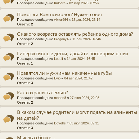
Последнее сообщение
Kulbara
«
02 мар 2025, 07:56
Помог ли Вам психолог? Нужен совет
Последнее сообщение
viktor964
«
13 дек 2024, 23:14
Ответы:
2
С какого возраста оставлять ребенка одного дома?
Последнее сообщение
Progony4
«
11 сен 2024, 16:46
Ответы:
2
Гиперактивные детки, давайте поговорим о них
Последнее сообщение
Lossif
«
14 авг 2024, 16:45
Ответы:
1
Нравятся ли мужчинам накаченные губы
Последнее сообщение
Evio
«
04 авг 2024, 21:42
Ответы:
3
Как сохранить семью?
Последнее сообщение
mohon8
«
27 июл 2024, 22:08
Ответы:
2
В каком случае родители могут подать на алименты
на детей?
Последнее сообщение
Dovelils
«
03 июл 2024, 09:31
Ответы:
3
Мысль о браке...