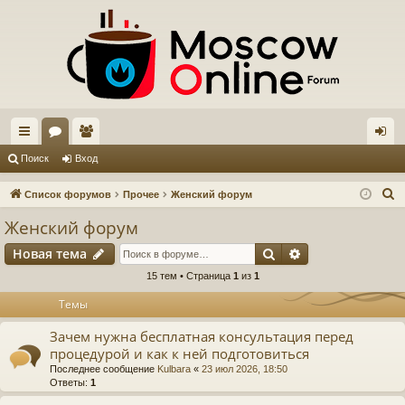
с
ор
ол
хо
Поиск
Вход
ы
ум
ьз
д
П
Список форумов
Прочее
Женский форум
лк
ы
ов
о
Женский форум
и
и
ат
Поиск
Расширенный п
Новая тема
с
ел
к
15 тем • Страница
1
из
1
и
Темы
Зачем нужна бесплатная консультация перед
процедурой и как к ней подготовиться
Последнее сообщение
Kulbara
«
23 июл 2026, 18:50
Ответы:
1