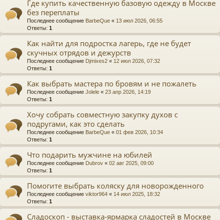
Где купить качественную базовую одежду в Москве
без переплаты
Последнее сообщение
BarbeQue
«
13 июл 2026, 06:55
Ответы:
1
Как найти для подростка лагерь, где не будет
скучных отрядов и дежурств
Последнее сообщение
Djmixes2
«
12 июл 2026, 07:32
Ответы:
1
Как выбрать мастера по бровям и не пожалеть
Последнее сообщение
Jolele
«
23 апр 2026, 14:19
Ответы:
1
Хочу собрать совместную закупку духов с
подругами, как это сделать
Последнее сообщение
BarbeQue
«
01 фев 2026, 10:34
Ответы:
1
Что подарить мужчине на юбилей
Последнее сообщение
Dubrov
«
02 авг 2025, 09:00
Ответы:
1
Помогите выбрать коляску для новорожденного
Последнее сообщение
viktor964
«
14 июл 2025, 18:32
Ответы:
1
Сладоскоп - выставка-ярмарка сладостей в Москве