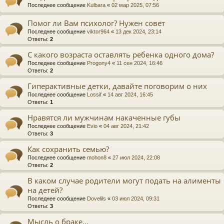
Последнее сообщение
Kulbara
«
02 мар 2025, 07:56
Помог ли Вам психолог? Нужен совет
Последнее сообщение
viktor964
«
13 дек 2024, 23:14
Ответы:
2
С какого возраста оставлять ребенка одного дома?
Последнее сообщение
Progony4
«
11 сен 2024, 16:46
Ответы:
2
Гиперактивные детки, давайте поговорим о них
Последнее сообщение
Lossif
«
14 авг 2024, 16:45
Ответы:
1
Нравятся ли мужчинам накаченные губы
Последнее сообщение
Evio
«
04 авг 2024, 21:42
Ответы:
3
Как сохранить семью?
Последнее сообщение
mohon8
«
27 июл 2024, 22:08
Ответы:
2
В каком случае родители могут подать на алименты
на детей?
Последнее сообщение
Dovelils
«
03 июл 2024, 09:31
Ответы:
3
Мысль о браке...