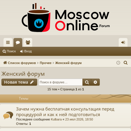
с
ор
ол
хо
Поиск
Вход
ы
ум
ьз
д
П
Список форумов
Прочее
Женский форум
лк
ы
ов
о
Женский форум
и
и
ат
Поиск
Расширенный п
Новая тема
с
ел
к
15 тем • Страница
1
из
1
и
Темы
Зачем нужна бесплатная консультация перед
процедурой и как к ней подготовиться
Последнее сообщение
Kulbara
«
23 июл 2026, 18:50
Ответы:
1