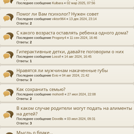
Последнее сообщение
Kulbara
«
02 мар 2025, 07:56
Помог ли Вам психолог? Нужен совет
Последнее сообщение
viktor964
«
13 дек 2024, 23:14
Ответы:
2
С какого возраста оставлять ребенка одного дома?
Последнее сообщение
Progony4
«
11 сен 2024, 16:46
Ответы:
2
Гиперактивные детки, давайте поговорим о них
Последнее сообщение
Lossif
«
14 авг 2024, 16:45
Ответы:
1
Нравятся ли мужчинам накаченные губы
Последнее сообщение
Evio
«
04 авг 2024, 21:42
Ответы:
3
Как сохранить семью?
Последнее сообщение
mohon8
«
27 июл 2024, 22:08
Ответы:
2
В каком случае родители могут подать на алименты
на детей?
Последнее сообщение
Dovelils
«
03 июл 2024, 09:31
Ответы:
3
Мысль о браке...