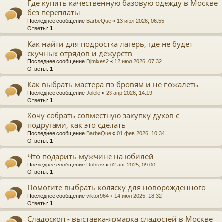
Где купить качественную базовую одежду в Москве
без переплаты
Последнее сообщение
BarbeQue
«
13 июл 2026, 06:55
Ответы:
1
Как найти для подростка лагерь, где не будет
скучных отрядов и дежурств
Последнее сообщение
Djmixes2
«
12 июл 2026, 07:32
Ответы:
1
Как выбрать мастера по бровям и не пожалеть
Последнее сообщение
Jolele
«
23 апр 2026, 14:19
Ответы:
1
Хочу собрать совместную закупку духов с
подругами, как это сделать
Последнее сообщение
BarbeQue
«
01 фев 2026, 10:34
Ответы:
1
Что подарить мужчине на юбилей
Последнее сообщение
Dubrov
«
02 авг 2025, 09:00
Ответы:
1
Помогите выбрать коляску для новорожденного
Последнее сообщение
viktor964
«
14 июл 2025, 18:32
Ответы:
1
Сладоскоп - выставка-ярмарка сладостей в Москве