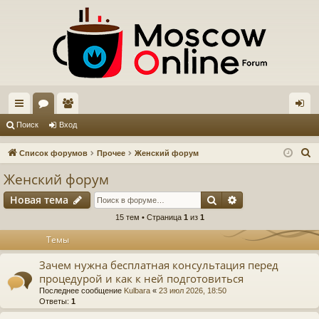
с
ор
ол
хо
Поиск
Вход
ы
ум
ьз
д
П
Список форумов
Прочее
Женский форум
лк
ы
ов
о
Женский форум
и
и
ат
Поиск
Расширенный п
Новая тема
с
ел
к
15 тем • Страница
1
из
1
и
Темы
Зачем нужна бесплатная консультация перед
процедурой и как к ней подготовиться
Последнее сообщение
Kulbara
«
23 июл 2026, 18:50
Ответы:
1