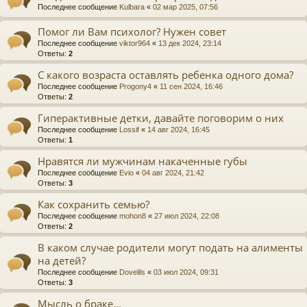
Последнее сообщение
Kulbara
«
02 мар 2025, 07:56
Помог ли Вам психолог? Нужен совет
Последнее сообщение
viktor964
«
13 дек 2024, 23:14
Ответы:
2
С какого возраста оставлять ребенка одного дома?
Последнее сообщение
Progony4
«
11 сен 2024, 16:46
Ответы:
2
Гиперактивные детки, давайте поговорим о них
Последнее сообщение
Lossif
«
14 авг 2024, 16:45
Ответы:
1
Нравятся ли мужчинам накаченные губы
Последнее сообщение
Evio
«
04 авг 2024, 21:42
Ответы:
3
Как сохранить семью?
Последнее сообщение
mohon8
«
27 июл 2024, 22:08
Ответы:
2
В каком случае родители могут подать на алименты
на детей?
Последнее сообщение
Dovelils
«
03 июл 2024, 09:31
Ответы:
3
Мысль о браке...