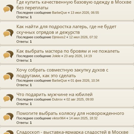
Где купить качественную базовую одежду в Москве
без переплаты
Последнее сообщение
BarbeQue
«
13 июл 2026, 06:55
Ответы:
1
Как найти для подростка лагерь, где не будет
скучных отрядов и дежурств
Последнее сообщение
Djmixes2
«
12 июл 2026, 07:32
Ответы:
1
Как выбрать мастера по бровям и не пожалеть
Последнее сообщение
Jolele
«
23 апр 2026, 14:19
Ответы:
1
Хочу собрать совместную закупку духов с
подругами, как это сделать
Последнее сообщение
BarbeQue
«
01 фев 2026, 10:34
Ответы:
1
Что подарить мужчине на юбилей
Последнее сообщение
Dubrov
«
02 авг 2025, 09:00
Ответы:
1
Помогите выбрать коляску для новорожденного
Последнее сообщение
viktor964
«
14 июл 2025, 18:32
Ответы:
1
Сладоскоп - выставка-ярмарка сладостей в Москве