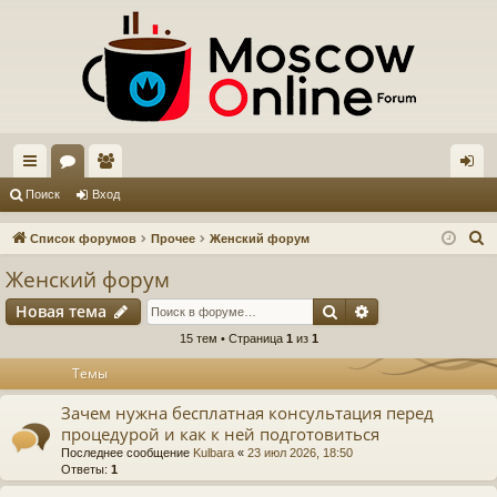
с
ор
ол
хо
Поиск
Вход
ы
ум
ьз
д
П
Список форумов
Прочее
Женский форум
лк
ы
ов
о
Женский форум
и
и
ат
Поиск
Расширенный п
Новая тема
с
ел
к
15 тем • Страница
1
из
1
и
Темы
Зачем нужна бесплатная консультация перед
процедурой и как к ней подготовиться
Последнее сообщение
Kulbara
«
23 июл 2026, 18:50
Ответы:
1