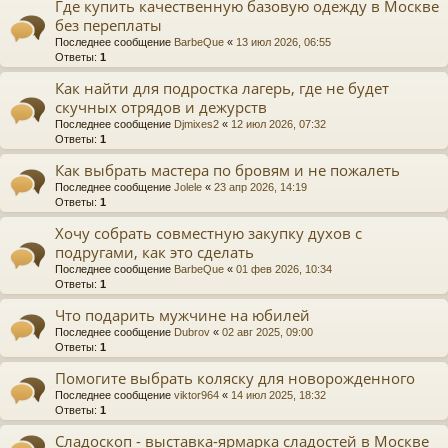
Где купить качественную базовую одежду в Москве
без переплаты
Последнее сообщение
BarbeQue
«
13 июл 2026, 06:55
Ответы:
1
Как найти для подростка лагерь, где не будет
скучных отрядов и дежурств
Последнее сообщение
Djmixes2
«
12 июл 2026, 07:32
Ответы:
1
Как выбрать мастера по бровям и не пожалеть
Последнее сообщение
Jolele
«
23 апр 2026, 14:19
Ответы:
1
Хочу собрать совместную закупку духов с
подругами, как это сделать
Последнее сообщение
BarbeQue
«
01 фев 2026, 10:34
Ответы:
1
Что подарить мужчине на юбилей
Последнее сообщение
Dubrov
«
02 авг 2025, 09:00
Ответы:
1
Помогите выбрать коляску для новорожденного
Последнее сообщение
viktor964
«
14 июл 2025, 18:32
Ответы:
1
Сладоскоп - выставка-ярмарка сладостей в Москве