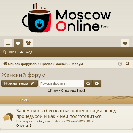
с
ор
ол
хо
Поиск
Вход
ы
ум
ьз
д
П
Список форумов
Прочее
Женский форум
лк
ы
ов
о
Женский форум
и
и
ат
Поиск
Расширенный п
Новая тема
с
ел
к
15 тем • Страница
1
из
1
и
Темы
Зачем нужна бесплатная консультация перед
процедурой и как к ней подготовиться
Последнее сообщение
Kulbara
«
23 июл 2026, 18:50
Ответы:
1