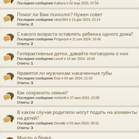
Последнее сообщение
Kulbara
«
02 мар 2025, 07:56
Помог ли Вам психолог? Нужен совет
Последнее сообщение
viktor964
«
13 дек 2024, 23:14
Ответы:
2
С какого возраста оставлять ребенка одного дома?
Последнее сообщение
Progony4
«
11 сен 2024, 16:46
Ответы:
2
Гиперактивные детки, давайте поговорим о них
Последнее сообщение
Lossif
«
14 авг 2024, 16:45
Ответы:
1
Нравятся ли мужчинам накаченные губы
Последнее сообщение
Evio
«
04 авг 2024, 21:42
Ответы:
3
Как сохранить семью?
Последнее сообщение
mohon8
«
27 июл 2024, 22:08
Ответы:
2
В каком случае родители могут подать на алименты
на детей?
Последнее сообщение
Dovelils
«
03 июл 2024, 09:31
Ответы:
3
Мысль о браке...