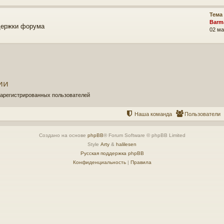
Тема
Barm
держки форума
02 ма
ии
зарегистрированных пользователей
Наша команда
Пользователи
Создано на основе
phpBB
® Forum Software © phpBB Limited
Style
Arty
&
halilesen
Русская поддержка phpBB
Конфиденциальность
|
Правила