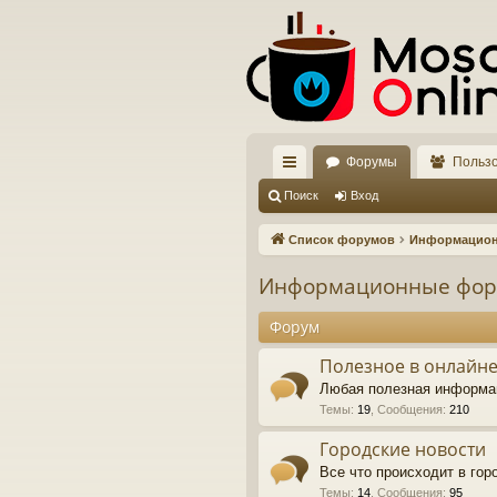
Форумы
Польз
с
Поиск
Вход
ы
Список форумов
Информацио
лк
Информационные фо
и
Форум
Полезное в онлайне
Любая полезная информа
Темы
:
19
,
Сообщения
:
210
Городские новости
Все что происходит в го
Темы
:
14
,
Сообщения
:
95