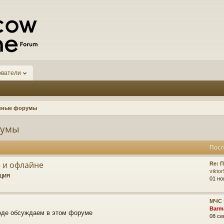
ователи
нные форумы
румы
Посл
 и офлайне
Re: 
vikto
ция
01 но
МЧС 
Barm
роде обсуждаем в этом форуме
08 се