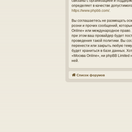
связаны с организацией и поддерж
определяет в качестве допустимог
https://www.phpbb.com/
.
Вы соглашаетесь не размещать оск
розни и прочих сообщений, которы
Online» или международное право.
при этом ваш провайдер будет пос
проведения такой политики. Вы со
перенести или закрыть любую тему
будет храниться в базе данных. Х
«Москва Online», ни phpBB Limited
ней.
Список форумов