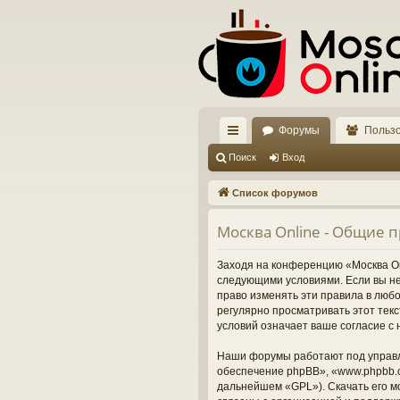
Форумы
Польз
с
Поиск
Вход
ы
Список форумов
лк
Москва Online - Общие 
и
Заходя на конференцию «Москва Onl
следующими условиями. Если вы не 
право изменять эти правила в люб
регулярно просматривать этот тек
условий означает ваше согласие с 
Наши форумы работают под управл
обеспечение phpBB», «www.phpbb.c
дальнейшем «GPL»). Скачать его м