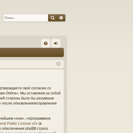
Поиск
Расширенный поиск
С
FA
хо
Q
д
одтверждаете своё согласие со
ва Online». Мы оставляем за собой
вашей стороны было бы разумным
e» после обновления/исправления
ьнейшем «они», «программное
ral Public License v2
» (в
о обеспечения phpBB строго