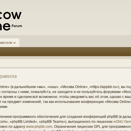
ователи
правила
ine» (в дальнейшем «мы», «наш», «Москва Online», «https://appbb.ru»), вы п
согласны с ними, пожалуйста, не заходите и не пользуйтесь форумами «Моск
ое время и сделаем всё возможное, чтобы уведомить вас об этом, однако с 
ст на предмет изменений, так как использование конференции «Москва Onlin
ними.
ением программного обеспечения для создания конференций phpBB (в дал
om», «phpBB Limited», «phpBB Teams»), выпущенного по лицензии «
GNU Gene
ожно по адресу
www.phpbb.com
. Ограничения лицензии GPL для программног