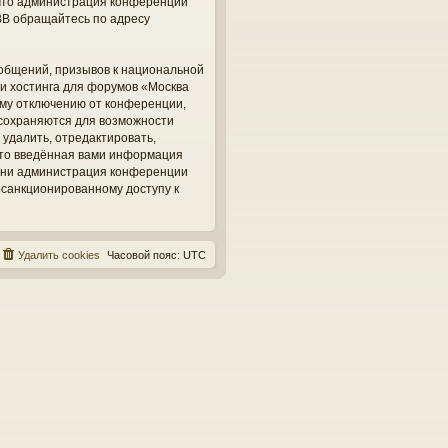
, что администрация конференций
BB обращайтесь по адресу
общений, призывов к национальной
ги хостинга для форумов «Москва
ому отключению от конференции,
 сохраняются для возможности
 удалить, отредактировать,
 что введённая вами информация
, ни администрация конференции
несанкционированному доступу к
Удалить cookies
Часовой пояс:
UTC