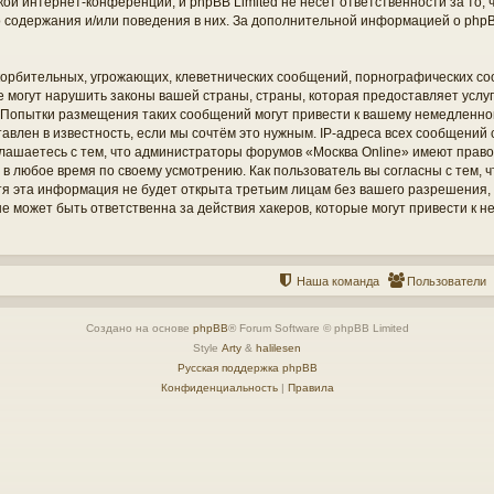
кой интернет-конференций, и phpBB Limited не несёт ответственности за то
о содержания и/или поведения в них. За дополнительной информацией о php
орбительных, угрожающих, клеветнических сообщений, порнографических со
е могут нарушить законы вашей страны, страны, которая предоставляет услу
 Попытки размещения таких сообщений могут привести к вашему немедленн
тавлен в известность, если мы сочтём это нужным. IP-адреса всех сообщений
глашаетесь с тем, что администраторы форумов «Москва Online» имеют право
 в любое время по своему усмотрению. Как пользователь вы согласны с тем,
отя эта информация не будет открыта третьим лицам без вашего разрешения
 не может быть ответственна за действия хакеров, которые могут привести к 
Наша команда
Пользователи
Создано на основе
phpBB
® Forum Software © phpBB Limited
Style
Arty
&
halilesen
Русская поддержка phpBB
Конфиденциальность
|
Правила