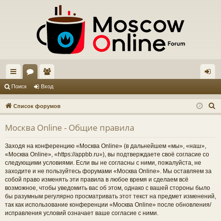
с
ор
ол
хо
Поиск
Вход
ы
ум
ьз
д
П
Список форумов
лк
ы
ов
о
Москва Online - Общие правила
и
и
ат
с
ел
Заходя на конференцию «Москва Online» (в дальнейшем «мы», «наш»,
к
«Москва Online», «https://appbb.ru»), вы подтверждаете своё согласие со
и
следующими условиями. Если вы не согласны с ними, пожалуйста, не
заходите и не пользуйтесь форумами «Москва Online». Мы оставляем за
собой право изменять эти правила в любое время и сделаем всё
возможное, чтобы уведомить вас об этом, однако с вашей стороны было
бы разумным регулярно просматривать этот текст на предмет изменений,
так как использование конференции «Москва Online» после обновления/
исправления условий означает ваше согласие с ними.