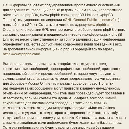
Наши форумы работают под управлением программного обеспечения
для создания конференций phpBB (в дальнейшем «они», «программное
обеспечение phpBB», «www.phpbb.com», «phpBB Limited», «phpBB
Teams»), выпущенного по лицензии «
GNU General Public License v2
» (в
дальнейшем «GPL»). Скачать его можно по адресу
www.phpbb.com
.
Ограничения лицензии GPL для программного обеспечения phpBB строго
связаны с организацией и поддержкой интернет-конференций, и phpBB
Limited не несёт ответственности за то, что администрация конференций
определяет в качестве допустимого содержания и/или поведения в них.
За дополнительной информацией о phpBB обращайтесь по адресу
https://www.phpbb.com/
.
Вы соглашаетесь не размещать оскорбительных, угрожающих,
клеветнических сообщений, порнографических сообщений, призывов к
национальной розни и прочих сообщений, которые могут нарушить
законы вашей страны, страны, которая предоставляет услуги хостинга
для форумов «Москва Online» или международное право. Попытки
размещения таких сообщений могут привести к вашему немедленному
отключению от конференции, при этом ваш провайдер будет поставлен в
известность, если мы сочтём это нужным. IP-адреса всех сообщений
сохраняются для возможности проведения такой политики. Вы
соглашаетесь с тем, что администраторы форумов «Москва Online»
имеют право удалить, отредактировать, перенести или закрыть любую
тему в любое время по своему усмотрению. Как пользователь вы согласны
с тем, что введённая вами информация будет храниться в базе данных.
Хотя эта информация не будет открыта третьим лицам без вашего