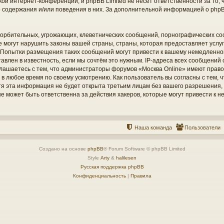
кой интернет-конференций, и phpBB Limited не несёт ответственности за то
о содержания и/или поведения в них. За дополнительной информацией о php
орбительных, угрожающих, клеветнических сообщений, порнографических со
е могут нарушить законы вашей страны, страны, которая предоставляет услу
 Попытки размещения таких сообщений могут привести к вашему немедленн
тавлен в известность, если мы сочтём это нужным. IP-адреса всех сообщений
глашаетесь с тем, что администраторы форумов «Москва Online» имеют право
 в любое время по своему усмотрению. Как пользователь вы согласны с тем,
отя эта информация не будет открыта третьим лицам без вашего разрешения
 не может быть ответственна за действия хакеров, которые могут привести к 
Наша команда
Пользователи
Создано на основе
phpBB
® Forum Software © phpBB Limited
Style
Arty
&
halilesen
Русская поддержка phpBB
Конфиденциальность
|
Правила