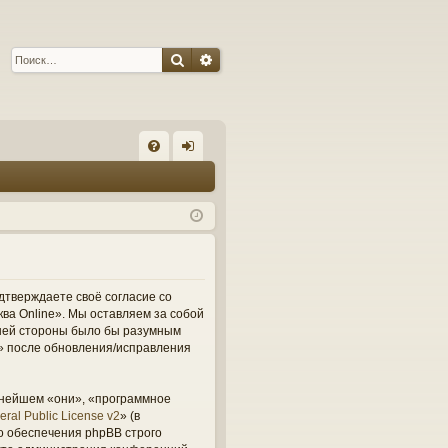
Поиск
Расширенный поиск
С
FA
хо
Q
д
одтверждаете своё согласие со
ва Online». Мы оставляем за собой
вашей стороны было бы разумным
e» после обновления/исправления
ьнейшем «они», «программное
ral Public License v2
» (в
о обеспечения phpBB строго