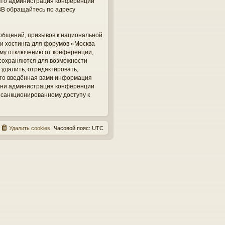
, что администрация конференций
BB обращайтесь по адресу
общений, призывов к национальной
ги хостинга для форумов «Москва
ому отключению от конференции,
 сохраняются для возможности
 удалить, отредактировать,
 что введённая вами информация
, ни администрация конференции
несанкционированному доступу к
Удалить cookies
Часовой пояс:
UTC