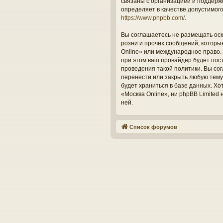
связаны с организацией и поддерж
определяет в качестве допустимог
https://www.phpbb.com/
.
Вы соглашаетесь не размещать оск
розни и прочих сообщений, которы
Online» или международное право.
при этом ваш провайдер будет пос
проведения такой политики. Вы со
перенести или закрыть любую тему
будет храниться в базе данных. Х
«Москва Online», ни phpBB Limited
ней.
Список форумов