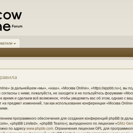
ователи
правила
ine» (в дальнейшем «мы», «наш», «Москва Online», «https://appbb.ru»), вы п
согласны с ними, пожалуйста, не заходите и не пользуйтесь форумами «Моск
ое время и сделаем всё возможное, чтобы уведомить вас об этом, однако с 
ст на предмет изменений, так как использование конференции «Москва Onlin
ними.
ением программного обеспечения для создания конференций phpBB (в дал
om», «phpBB Limited», «phpBB Teams»), выпущенного по лицензии «
GNU Gene
ожно по адресу
www.phpbb.com
. Ограничения лицензии GPL для программног