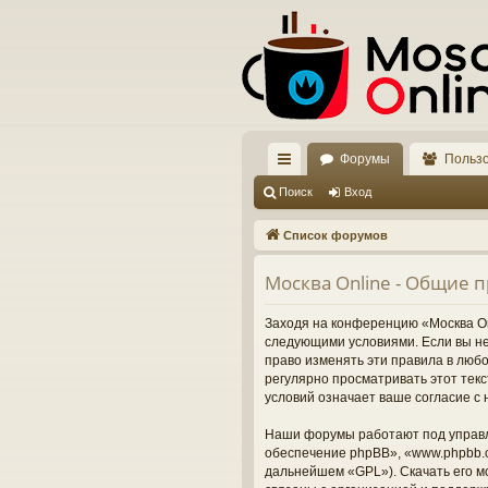
Форумы
Польз
с
Поиск
Вход
ы
Список форумов
лк
Москва Online - Общие 
и
Заходя на конференцию «Москва Onl
следующими условиями. Если вы не 
право изменять эти правила в люб
регулярно просматривать этот тек
условий означает ваше согласие с 
Наши форумы работают под управл
обеспечение phpBB», «www.phpbb.c
дальнейшем «GPL»). Скачать его м