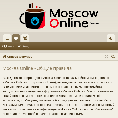
с
ор
ол
хо
Поиск
Вход
ы
ум
ьз
д
П
Список форумов
лк
ы
ов
о
Москва Online - Общие правила
и
и
ат
с
ел
Заходя на конференцию «Москва Online» (в дальнейшем «мы», «наш»,
к
«Москва Online», «https://appbb.ru»), вы подтверждаете своё согласие со
и
следующими условиями. Если вы не согласны с ними, пожалуйста, не
заходите и не пользуйтесь форумами «Москва Online». Мы оставляем за
собой право изменять эти правила в любое время и сделаем всё
возможное, чтобы уведомить вас об этом, однако с вашей стороны было
бы разумным регулярно просматривать этот текст на предмет изменений,
так как использование конференции «Москва Online» после обновления/
исправления условий означает ваше согласие с ними.