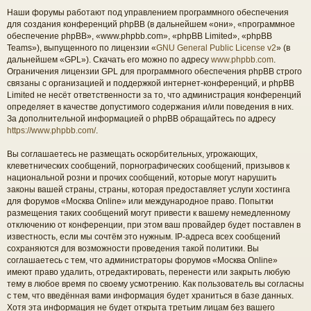
Наши форумы работают под управлением программного обеспечения
для создания конференций phpBB (в дальнейшем «они», «программное
обеспечение phpBB», «www.phpbb.com», «phpBB Limited», «phpBB
Teams»), выпущенного по лицензии «
GNU General Public License v2
» (в
дальнейшем «GPL»). Скачать его можно по адресу
www.phpbb.com
.
Ограничения лицензии GPL для программного обеспечения phpBB строго
связаны с организацией и поддержкой интернет-конференций, и phpBB
Limited не несёт ответственности за то, что администрация конференций
определяет в качестве допустимого содержания и/или поведения в них.
За дополнительной информацией о phpBB обращайтесь по адресу
https://www.phpbb.com/
.
Вы соглашаетесь не размещать оскорбительных, угрожающих,
клеветнических сообщений, порнографических сообщений, призывов к
национальной розни и прочих сообщений, которые могут нарушить
законы вашей страны, страны, которая предоставляет услуги хостинга
для форумов «Москва Online» или международное право. Попытки
размещения таких сообщений могут привести к вашему немедленному
отключению от конференции, при этом ваш провайдер будет поставлен в
известность, если мы сочтём это нужным. IP-адреса всех сообщений
сохраняются для возможности проведения такой политики. Вы
соглашаетесь с тем, что администраторы форумов «Москва Online»
имеют право удалить, отредактировать, перенести или закрыть любую
тему в любое время по своему усмотрению. Как пользователь вы согласны
с тем, что введённая вами информация будет храниться в базе данных.
Хотя эта информация не будет открыта третьим лицам без вашего